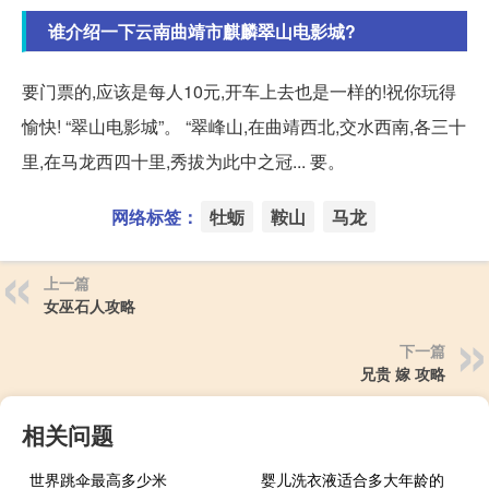
谁介绍一下云南曲靖市麒麟翠山电影城?
要门票的,应该是每人10元,开车上去也是一样的!祝你玩得
愉快! “翠山电影城”。 “翠峰山,在曲靖西北,交水西南,各三十
里,在马龙西四十里,秀拔为此中之冠... 要。
网络标签：
牡蛎
鞍山
马龙
上一篇
女巫石人攻略
下一篇
兄贵 嫁 攻略
相关问题
世界跳伞最高多少米
婴儿洗衣液适合多大年龄的