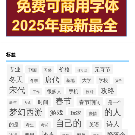
标签
专业
价格
元宵节
中国
习俗
你可以
唐代
冬天
大学
学校
基地
冬季
孩子
宋代
攻略
很多人
手机
技能
工作
春节
春节期间
时间
是一个
新年
方式
梦幻西游
的人
游戏
玩家
疫情
自己的
诗人
的是
英语
考生
考试
还不
降落伞
都是
费用
诗词