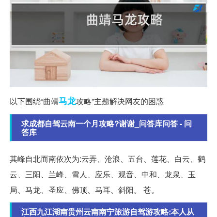
马龙
以下围绕“曲靖
攻略”主题解决网友的困惑
求成都自驾云南一个月攻略?谢谢_问答库问答 - 问
答库
其峰自北而南依次为:云弄、沧浪、五台、莲花、白云、鹤
云、三阳、兰峰、雪人、应乐、观音、中和、龙泉、玉
局、马龙、圣应、佛顶、马耳、斜阳。 苍。
江西九江湖南贵州云南南宁旅游自驾游攻略:本人从