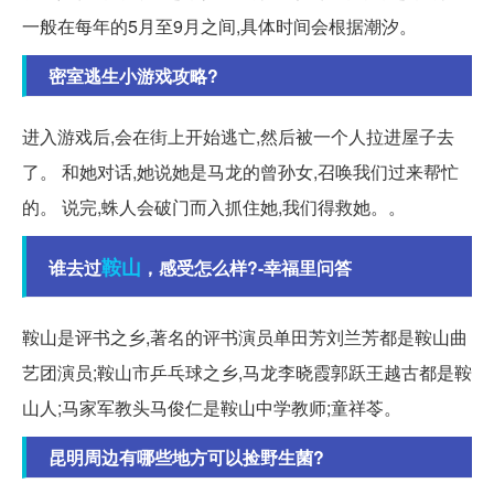
一般在每年的5月至9月之间,具体时间会根据潮汐。
密室逃生小游戏攻略?
进入游戏后,会在街上开始逃亡,然后被一个人拉进屋子去
了。 和她对话,她说她是马龙的曾孙女,召唤我们过来帮忙
的。 说完,蛛人会破门而入抓住她,我们得救她。。
鞍山
谁去过
，感受怎么样?-幸福里问答
鞍山是评书之乡,著名的评书演员单田芳刘兰芳都是鞍山曲
艺团演员;鞍山市乒乓球之乡,马龙李晓霞郭跃王越古都是鞍
山人;马家军教头马俊仁是鞍山中学教师;童祥苓。
昆明周边有哪些地方可以捡野生菌?