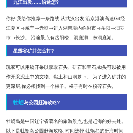
九江出发……沿途怎?
你好!我给你推荐一条路线:从武汉出发,沿京港澳高速G4经
江夏区→咸宁→赤壁→进入湖南境内临湘市→岳阳→汩罗
市→长沙。 沿途景点有岳阳楼、洞庭湖、东洞庭湖。
星露谷矿井怎么打?
玩家可以用镐开采以获取石头、矿石和宝石,锄头可以被用
作开采泥土中的文物、黏土和山洞萝卜。 为了进入矿井的
更深层,你必须找到一个梯子。梯子有时在粉碎石头。
牡蛎
岛公园赶海攻略?
牡蛎岛是中国辽宁省著名的旅游景点,也是赶海的好去处。
以下是牡蛎岛公园赶海攻略: 时间选择:牡蛎岛的赶海时间