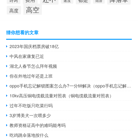
速度
陆游
高空
高度
猜你想看的文章
2023年国庆档票房破18亿
中风在家康复已近
湖北人春节怎么拜年视频
你在外地过年还是上班
oppo手机忘记解锁图案怎么办?一分钟解决（oppo手机忘记解锁图案怎么办）
10kv高压铜电缆载流量对照表（铜电缆载流量对照表）
过年不吃饭只吃菜行吗
3岁博美犬一次喂多少
教师资格证高中的难吗能考吗
吃鸡跳伞落地按什么