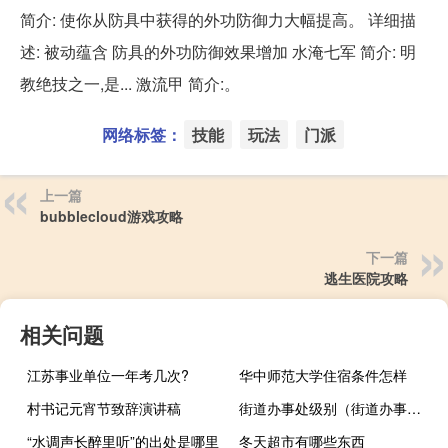
简介: 使你从防具中获得的外功防御力大幅提高。 详细描
述: 被动蕴含 防具的外功防御效果增加 水淹七军 简介: 明
教绝技之一,是... 激流甲 简介:。
网络标签：
技能
玩法
门派
上一篇
bubblecloud游戏攻略
下一篇
逃生医院攻略
相关问题
江苏事业单位一年考几次?
华中师范大学住宿条件怎样
村书记元宵节致辞演讲稿
街道办事处级别（街道办事处级别）
“水调声长醉里听”的出处是哪里
冬天超市有哪些东西