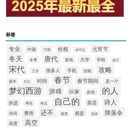
标签
专业
价格
元宵节
中国
习俗
你可以
唐代
冬天
大学
学校
基地
冬季
孩子
宋代
攻略
很多人
手机
技能
工作
春节
春节期间
时间
是一个
新年
方式
梦幻西游
的人
游戏
玩家
疫情
自己的
诗人
的是
英语
考生
考试
还不
降落伞
都是
费用
诗词
速度
陆游
高空
高度