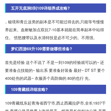
五开无底洞0到109详细养成攻略?
.. 秘境和青丘这类的副本是不可能过得去的,只能等号慢慢
养起来。血耐敏加点双抗7-10基本就能在简单副本中站得
住。 愤怒腰带以及水清特技是必不可少的。不用强。
梦幻西游69升109需要做哪些准备?
首先是经验 这个不说了 不是一到109的经验就可以的~ 还
要准备点技能的~ 输出系 要准备好装备 最好~ DT ST 要个
400处伤的武器~ 衣服弄个高防御的 80的也行 先。
109青藏线详细攻略?
109青藏线东起青海省西宁市,西止西藏拉萨市,全长1937千
米,青藏公路是世界上海拔最高、线路最长的柏油公路,是西