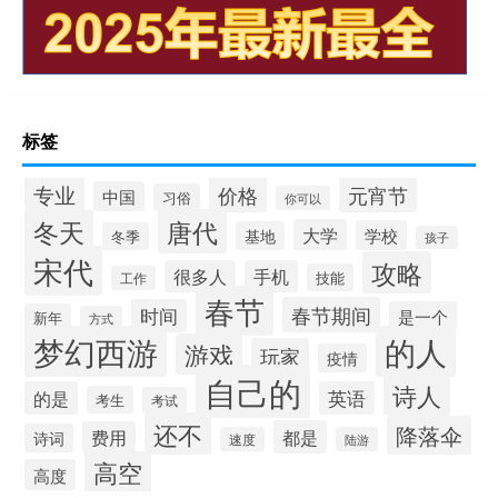
标签
专业
价格
元宵节
中国
习俗
你可以
唐代
冬天
大学
学校
基地
冬季
孩子
宋代
攻略
很多人
手机
技能
工作
春节
春节期间
时间
是一个
新年
方式
梦幻西游
的人
游戏
玩家
疫情
自己的
诗人
的是
英语
考生
考试
还不
降落伞
都是
费用
诗词
速度
陆游
高空
高度