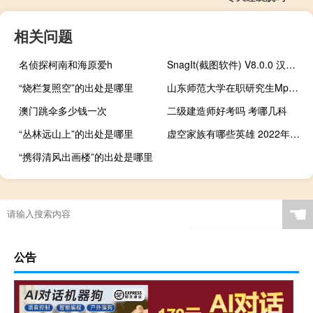
相关问题
名侦探柯南和海原爱h
SnagIt(截图软件) V8.0.0 汉化版（SnagIt(截图软件) V8.0.0 汉化版功能简介）
“烧栏复照空”的出处是哪里
山东师范大学在职研究生Mpa有奖学金吗
澳门跳伞多少钱一次
二级建造师好考吗 考哪几科
“丛林远山上”的出处是哪里
虚空家族有哪些英雄 2022年有共有9位什么梗
“携得清风出画楼”的出处是哪里
☚
公告