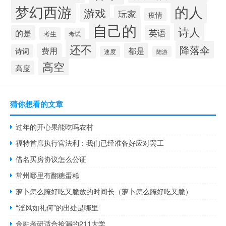
梦幻西游
的人
游戏
玩家
疫情
自己的
诗人
的是
英语
考生
考试
还不
降落伞
都是
费用
诗词
速度
陆游
高空
高度
猜你想看的文章
过年的开心果能吃吗农村
福特首席执行官法利：我们已经准备好应对罢工
借名买房协议怎么公证
常州哪里有翻糖蛋糕
萝卜怎么腌好吃又脆放的时间长（萝卜怎么腌好吃又脆）
“淫风如礼何”的出处是哪里
金融考研适合捡漏的211大学