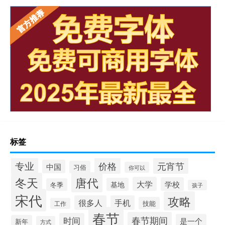
标签
专业
价格
元宵节
中国
习俗
你可以
唐代
冬天
大学
学校
基地
冬季
孩子
宋代
攻略
很多人
手机
技能
工作
春节
春节期间
时间
是一个
新年
方式