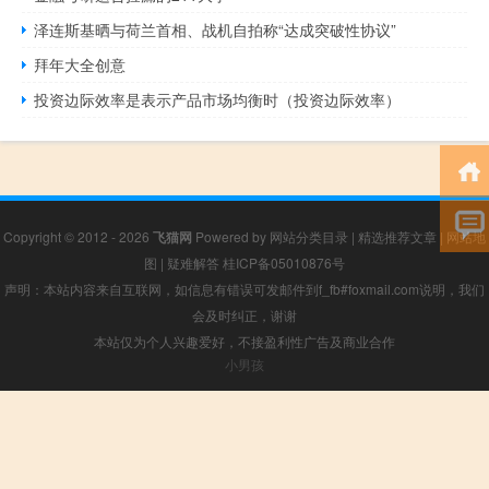
泽连斯基晒与荷兰首相、战机自拍称“达成突破性协议”
拜年大全创意
投资边际效率是表示产品市场均衡时（投资边际效率）
Copyright © 2012 - 2026
飞猫网
Powered by
网站分类目录
|
精选推荐文章
|
网站地
图
|
疑难解答
桂ICP备05010876号
声明：本站内容来自互联网，如信息有错误可发邮件到f_fb#foxmail.com说明，我们
会及时纠正，谢谢
本站仅为个人兴趣爱好，不接盈利性广告及商业合作
小男孩