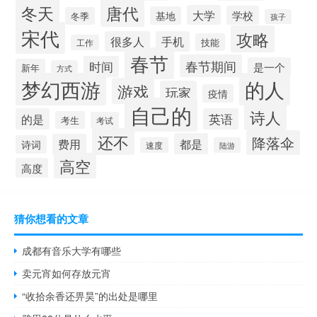
唐代
冬天
大学
学校
基地
冬季
孩子
宋代
攻略
很多人
手机
技能
工作
春节
春节期间
时间
是一个
新年
方式
梦幻西游
的人
游戏
玩家
疫情
自己的
诗人
的是
英语
考生
考试
还不
降落伞
都是
费用
诗词
速度
陆游
高空
高度
猜你想看的文章
成都有音乐大学有哪些
卖元宵如何存放元宵
“收拾余香还畀昊”的出处是哪里