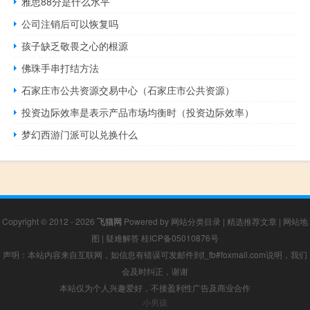
雅思88分是什么水平
公司注销后可以恢复吗
孩子缺乏敬畏之心的根源
佛珠手串打结方法
石家庄市公共资源交易中心（石家庄市公共资源）
投资边际效率是表示产品市场均衡时（投资边际效率）
梦幻西游门派可以兑换什么
Copyright © 2012 - 2026
飞猫网
Powered by
网站分类目录
|
精选推荐文章
|
网站地
图
|
疑难解答
桂ICP备05010876号
声明：本站内容来自互联网，如信息有错误可发邮件到f_fb#foxmail.com说明，我们
会及时纠正，谢谢
本站仅为个人兴趣爱好，不接盈利性广告及商业合作
小男孩