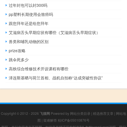
过年封包可以封300吗
pp塑料长期使用会致癌吗
跟您拜年还是给您拜年
艾滋病舌头早期症状有哪些（艾滋病舌头早期症状）
兽类和哺乳动物的区别
prize攻略
跳伞死多少
高铁综合维修技术开设课程有哪些
泽连斯基晒与荷兰首相、战机自拍称“达成突破性协议”
Copyright © 2012 - 2026
飞猫网
Powered by
网站分类目录
|
精选推荐文章
|
网站地
图
|
疑难解答
桂ICP备05010876号
声明：本站内容来自互联网，如信息有错误可发邮件到f_fb#foxmail.com说明，我们