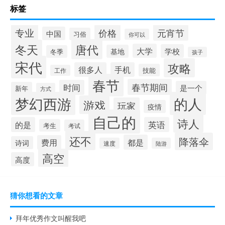
标签
专业
价格
元宵节
中国
习俗
你可以
唐代
冬天
大学
学校
基地
冬季
孩子
宋代
攻略
很多人
手机
技能
工作
春节
春节期间
时间
是一个
新年
方式
梦幻西游
的人
游戏
玩家
疫情
自己的
诗人
的是
英语
考生
考试
还不
降落伞
都是
费用
诗词
速度
陆游
高空
高度
猜你想看的文章
拜年优秀作文叫醒我吧