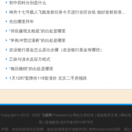
初中四科分别是什么
神舟十七号载人飞船发射任务今天进行全区合练 做好发射前准备工作
先往哪里拜年
“诗应嫌我太粗疏”的出处是哪里
“笋舆冲雪过溪桥”的出处是哪里
农业银行基金怎么卖出步骤（农业银行基金有哪些）
乙炔与溴水反应方程式
“梅压檐梢”的出处是哪里
1天1287套降价118套涨价 北京二手房领跌
Copyright © 2012 - 2026
飞猫网
Powered by
网站分类目录
|
精选推荐文章
|
网站地
图
|
疑难解答
桂ICP备05010876号
声明：本站内容来自互联网，如信息有错误可发邮件到f_fb#foxmail.com说明，我们