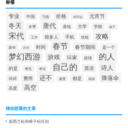
标签
专业
价格
元宵节
中国
习俗
你可以
唐代
冬天
大学
学校
基地
冬季
孩子
宋代
攻略
很多人
手机
技能
工作
春节
春节期间
时间
是一个
新年
方式
梦幻西游
的人
游戏
玩家
疫情
自己的
诗人
的是
英语
考生
考试
还不
降落伞
都是
费用
诗词
速度
陆游
高空
高度
猜你想看的文章
新西兰松和樟子松区别