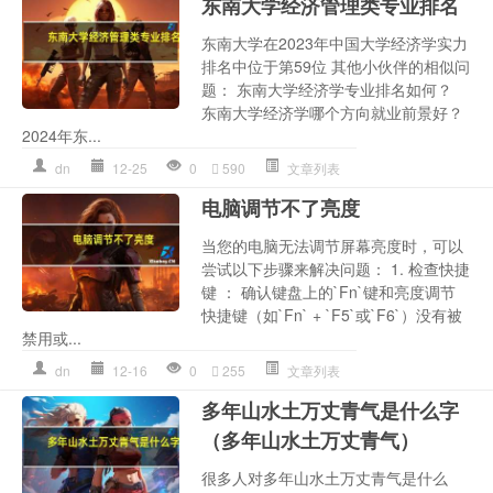
东南大学经济管理类专业排名
东南大学在2023年中国大学经济学实力
排名中位于第59位 其他小伙伴的相似问
题： 东南大学经济学专业排名如何？
东南大学经济学哪个方向就业前景好？
2024年东...
dn
12-25
0
590
文章列表
电脑调节不了亮度
当您的电脑无法调节屏幕亮度时，可以
尝试以下步骤来解决问题： 1. 检查快捷
键 ： 确认键盘上的`Fn`键和亮度调节
快捷键（如`Fn` + `F5`或`F6`）没有被
禁用或...
dn
12-16
0
255
文章列表
多年山水土万丈青气是什么字
（多年山水土万丈青气）
很多人对多年山水土万丈青气是什么