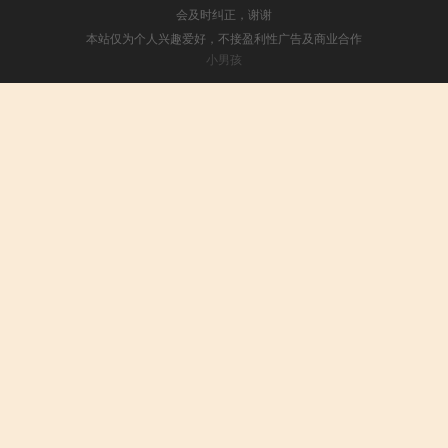
会及时纠正，谢谢
本站仅为个人兴趣爱好，不接盈利性广告及商业合作
小男孩