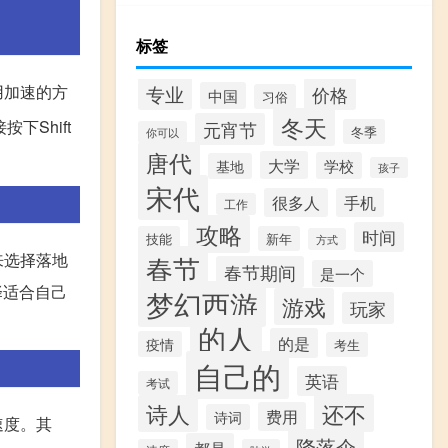
标签
用加速的方
专业
价格
中国
习俗
冬天
Shift
元宵节
冬季
你可以
唐代
大学
学校
基地
孩子
宋代
很多人
手机
工作
攻略
时间
技能
新年
方式
来选择落地
春节
春节期间
是一个
择适合自己
梦幻西游
游戏
玩家
的人
的是
疫情
考生
自己的
英语
考试
还不
诗人
费用
诗词
速度。其
降落伞