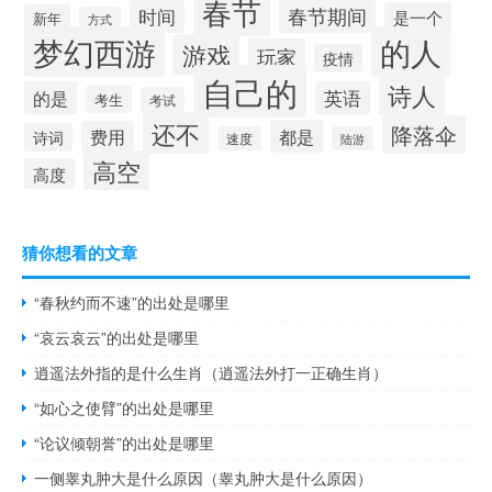
春节
春节期间
时间
是一个
新年
方式
梦幻西游
的人
游戏
玩家
疫情
自己的
诗人
的是
英语
考生
考试
还不
降落伞
都是
费用
诗词
速度
陆游
高空
高度
猜你想看的文章
“春秋约而不速”的出处是哪里
“哀云哀云”的出处是哪里
逍遥法外指的是什么生肖（逍遥法外打一正确生肖）
“如心之使臂”的出处是哪里
“论议倾朝誉”的出处是哪里
一侧睾丸肿大是什么原因（睾丸肿大是什么原因）