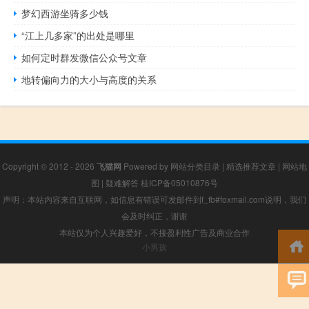
梦幻西游坐骑多少钱
“江上几多家”的出处是哪里
如何定时群发微信公众号文章
地转偏向力的大小与高度的关系
Copyright © 2012 - 2026
飞猫网
Powered by
网站分类目录
|
精选推荐文章
|
网站地
图
|
疑难解答
桂ICP备05010876号
声明：本站内容来自互联网，如信息有错误可发邮件到f_fb#foxmail.com说明，我们
会及时纠正，谢谢
本站仅为个人兴趣爱好，不接盈利性广告及商业合作
小男孩