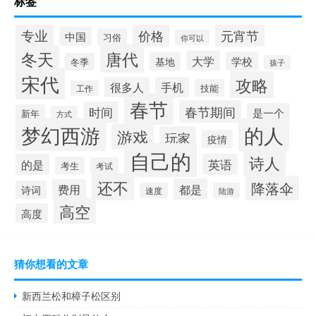
标签
专业
价格
元宵节
中国
习俗
你可以
唐代
冬天
大学
学校
基地
冬季
孩子
宋代
攻略
很多人
手机
技能
工作
春节
春节期间
时间
是一个
新年
方式
梦幻西游
的人
游戏
玩家
疫情
自己的
诗人
的是
英语
考生
考试
还不
降落伞
都是
费用
诗词
速度
陆游
高空
高度
猜你想看的文章
新西兰松和樟子松区别