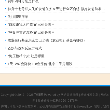
初中四科分别是什么
神舟十七号载人飞船发射任务今天进行全区合练 做好发射前准备工作
先往哪里拜年
“诗应嫌我太粗疏”的出处是哪里
“笋舆冲雪过溪桥”的出处是哪里
农业银行基金怎么卖出步骤（农业银行基金有哪些）
乙炔与溴水反应方程式
“梅压檐梢”的出处是哪里
1天1287套降价118套涨价 北京二手房领跌
Copyright © 2012 - 2026
飞猫网
Powered by
网站分类目录
|
精选推荐文章
|
网站地
图
|
疑难解答
桂ICP备05010876号
声明：本站内容来自互联网，如信息有错误可发邮件到f_fb#foxmail.com说明，我们