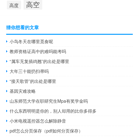
高空
高度
猜你想看的文章
小鸟冬天在哪里觅食呢
教师资格证高中的难吗能考吗
“属车无复插鸡翘”的出处是哪里
大年三十能扔扫帚吗
“接天歌管”的出处是哪里
基因灾难攻略
山东师范大学在职研究生Mpa有奖学金吗
什么东西明明是你的，别人却用的比你多得多
小米电视遥控器怎么解除静音
pdf怎么分页保存（pdf如何分页保存）