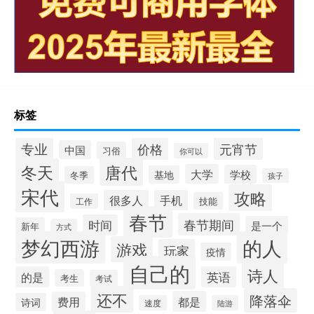
标签
专业
价格
元宵节
中国
习俗
你可以
唐代
冬天
大学
学校
基地
冬季
孩子
宋代
攻略
很多人
手机
技能
工作
春节
春节期间
时间
是一个
新年
方式
梦幻西游
的人
游戏
玩家
疫情
自己的
诗人
的是
英语
考生
考试
还不
降落伞
都是
费用
诗词
速度
陆游