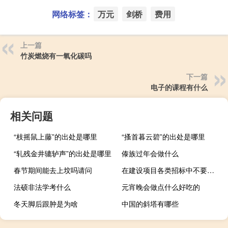
网络标签：
万元
剑桥
费用
上一篇
竹炭燃烧有一氧化碳吗
下一篇
电子的课程有什么
相关问题
“枝摇鼠上藤”的出处是哪里
“搔首暮云碧”的出处是哪里
“轧残金井辘轳声”的出处是哪里
傣族过年会做什么
春节期间能去上坟吗请问
在建设项目各类招标中不要求投标人依据给定工作量报价的是( )招标。
法硕非法学考什么
元宵晚会做点什么好吃的
冬天脚后跟肿是为啥
中国的斜塔有哪些