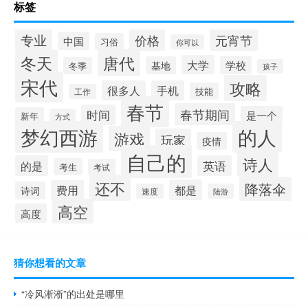
标签
专业
价格
元宵节
中国
习俗
你可以
唐代
冬天
大学
学校
基地
冬季
孩子
宋代
攻略
很多人
手机
技能
工作
春节
春节期间
时间
是一个
新年
方式
梦幻西游
的人
游戏
玩家
疫情
自己的
诗人
的是
英语
考生
考试
还不
降落伞
都是
费用
诗词
速度
陆游
高空
高度
猜你想看的文章
“冷风淅淅”的出处是哪里