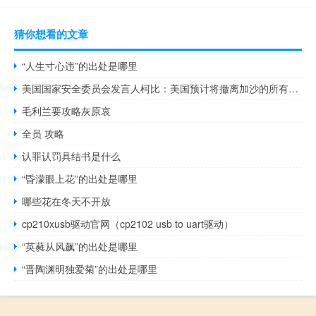
猜你想看的文章
“人生寸心违”的出处是哪里
美国国家安全委员会发言人柯比：美国预计将撤离加沙的所有美国人这将需要几天时间美国预计今天通过拉法进入加沙的援助卡车数量将比昨天更多
毛利兰要攻略灰原哀
全员 攻略
认罪认罚具结书是什么
“昏濛眼上花”的出处是哪里
哪些花在冬天不开放
cp210xusb驱动官网（cp2102 usb to uart驱动）
“英蕤从风飙”的出处是哪里
“晋陶渊明独爱菊”的出处是哪里