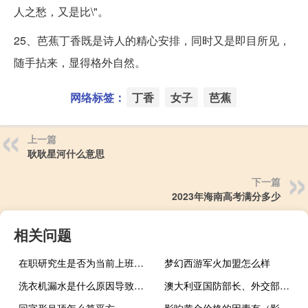
人之愁，又是比\"。
25、芭蕉丁香既是诗人的精心安排，同时又是即目所见，
随手拈来，显得格外自然。
网络标签：
丁香
女子
芭蕉
上一篇
耿耿星河什么意思
下一篇
2023年海南高考满分多少
相关问题
在职研究生是否为当前上班族的首选项目
梦幻西游军火加盟怎么样
洗衣机漏水是什么原因导致的（洗衣机漏水是什么原因）
澳大利亚国防部长、外交部长将与印度国防部长与外交部长会面
回字形吊顶怎么算平方
影响黄金价格的因素有（影响黄金价格的因素）