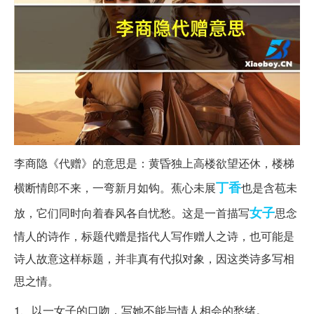
李商隐《代赠》的意思是：黄昏独上高楼欲望还休，楼梯
丁香
横断情郎不来，一弯新月如钩。蕉心未展
也是含苞未
女子
放，它们同时向着春风各自忧愁。这是一首描写
思念
情人的诗作，标题代赠是指代人写作赠人之诗，也可能是
诗人故意这样标题，并非真有代拟对象，因这类诗多写相
思之情。
1、以一女子的口吻，写她不能与情人相会的愁绪。