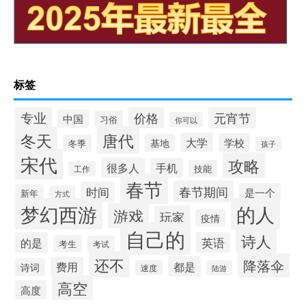
标签
专业
价格
元宵节
中国
习俗
你可以
唐代
冬天
大学
学校
基地
冬季
孩子
宋代
攻略
很多人
手机
技能
工作
春节
春节期间
时间
是一个
新年
方式
梦幻西游
的人
游戏
玩家
疫情
自己的
诗人
的是
英语
考生
考试
还不
降落伞
都是
费用
诗词
速度
陆游
高空
高度