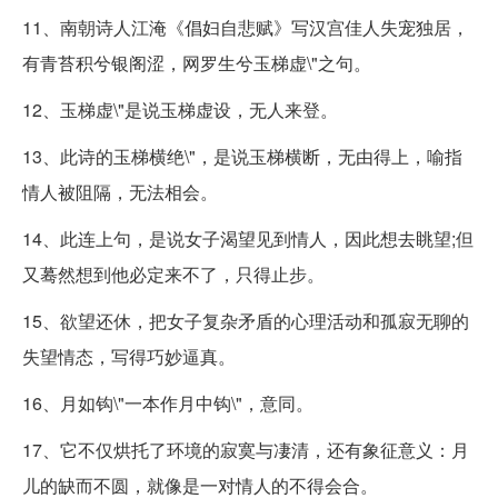
11、南朝诗人江淹《倡妇自悲赋》写汉宫佳人失宠独居，
有青苔积兮银阁涩，网罗生兮玉梯虚\"之句。
12、玉梯虚\"是说玉梯虚设，无人来登。
13、此诗的玉梯横绝\"，是说玉梯横断，无由得上，喻指
情人被阻隔，无法相会。
14、此连上句，是说女子渴望见到情人，因此想去眺望;但
又蓦然想到他必定来不了，只得止步。
15、欲望还休，把女子复杂矛盾的心理活动和孤寂无聊的
失望情态，写得巧妙逼真。
16、月如钩\"一本作月中钩\"，意同。
17、它不仅烘托了环境的寂寞与凄清，还有象征意义：月
儿的缺而不圆，就像是一对情人的不得会合。