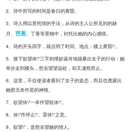
2、诗中所写的时间是春日的黄昏。
3、诗人用以景托情的手法，从诗的主人公所见到的缺
芭蕉
月、
、丁香等景物中，衬托出她的内心感情。
4、诗的开头四字，就点明了时间、地点：楼上黄昏\"。
5、接下欲望休\"三字则维妙逼肖地描摹出女子的行动：她
举步走到楼头，想去望望远处，却又凄然而止。
6、这里，不仅使读者看到了女子的姿态，而且也透露出
她那无奈作罢的神情。
7、欲望休\"一本作望欲休\"。
8、休\"作停止\"、罢休\"之意。
9、欲望\"，是想去望她的情人。