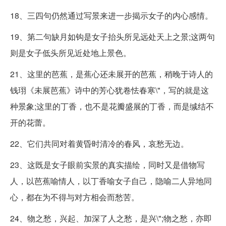
18、三四句仍然通过写景来进一步揭示女子的内心感情。
19、第二句缺月如钩是女子抬头所见远处天上之景;这两句
则是女子低头所见近处地上景色。
21、这里的芭蕉，是蕉心还未展开的芭蕉，稍晚于诗人的
钱珝《未展芭蕉》诗中的芳心犹卷怯春寒\"，写的就是这
种景象;这里的丁香，也不是花瓣盛展的丁香，而是缄结不
开的花蕾。
22、它们共同对着黄昏时清冷的春风，哀愁无边。
23、这既是女子眼前实景的真实描绘，同时又是借物写
人，以芭蕉喻情人，以丁香喻女子自己，隐喻二人异地同
心，都在为不得与对方相会而愁苦。
24、物之愁，兴起、加深了人之愁，是兴\";物之愁，亦即