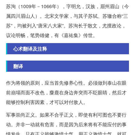
苏洵（1009年－1066年），字明允，汉族，眉州眉山（今
属四川眉山人）。北宋文学家，与其子苏轼、苏辙合称“三
苏”，均被列入“唐宋八大家”。苏洵长于散文，尤擅政论，
议论明畅，笔势雄健，有《嘉祐集》传世。
心术翻译及注释
翻译
作为将领的原则，应当首先修养心性。必须做到泰山在眼
前崩塌而面不改色，麋鹿在身边奔突而不眨眼睛，然后才
能够控制利害因素，才可以对付敌人。
军事崇尚正义。如果不合乎正义，即使有利可图也不要行
动。并非一动就有危害，而是因为后来将有不能应付的事
情发生。只有正义能够激愤士气，用正义激愤士气，就可