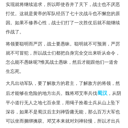
实现就将继续追求，所以即使吞并了天下，战士也不厌恶
打仗。这就是黄帝的军队经历了七十次战斗也不懈怠的原
因。如果不修养心性，战士们打了一次胜仗后就不能继续
作战了。
将领要聪明而严厉，战士要愚昧。聪明就不可预测，严厉
就不可冒犯，所以战士们都把自身完全交出来听从命令，
怎么能不愚昧呢?惟其战士愚昧，然后才能跟他们一道舍
生忘死。
大凡出动军队，要了解敌方的君主，了解敌方的将领，然
蜀汉
后才能够在危险的地方出兵。魏将邓艾率兵伐
，从阴
平小道行无人之地七百余里，用绳子拴着士兵从山上坠下
深谷，如果不是蜀汉后主刘禅昏庸无能，那么百万大军也
可以坐而捆绑擒获。邓艾本来就对刘禅轻慢，所以才出兵