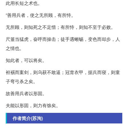
此用长短之术也。
”善用兵者，使之无所顾，有所恃。
无所顾，则知死之不足惜；有所恃，则知不至于必败。
尺箠当猛虎，奋呼而操击；徒手遇蜥蜴，变色而却步，人
之情也。
知此者，可以将矣。
袒裼而案剑，则乌获不敢逼；冠胄衣甲，据兵而寝，则童
子弯弓杀之矣。
故善用兵者以形固。
夫能以形固，则力有馀矣。
作者简介(苏洵)