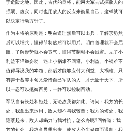
于危险之地。因此，古代的良将，能用大军去试探敌人的
强弱、虚实，同时也用敌人的反应来衡量自己，这样就可
以决定行动方针了。
作为主将的原则是：明白道理然后可以出兵，了解形势然
后可以增兵，懂得节制然后可以用兵。明白道理就不会屈
服，了解形势就不会丧气，懂得节制就不会困窘。见了小
利益不轻举妄动，遇上小祸难不回避。小利益、小祸难不
值得辱没我的本领，然后才能够应付大利益、大祸难。只
有善于蓄养本领又爱惜自己军队的人，才无敌于天下。所
以一忍可以抵御百勇，一静可以控制百动。
军队自有长处和短处，无论敌我都如此。请问：我方的长
处，我拿出来运用，敌人却不与我较量；我方的短处，我
隐蔽起来，敌人却竭力与我对抗，怎么办呢?回答道：我
方的短处，我故意显露出来，使敌人心生疑虑而退却；我