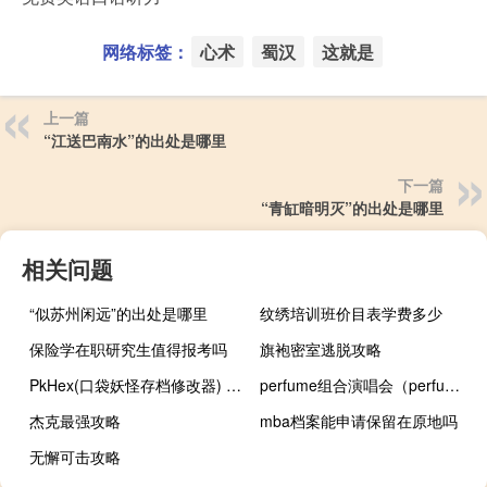
网络标签：
心术
蜀汉
这就是
上一篇
“江送巴南水”的出处是哪里
下一篇
“青缸暗明灭”的出处是哪里
相关问题
“似苏州闲远”的出处是哪里
纹绣培训班价目表学费多少
保险学在职研究生值得报考吗
旗袍密室逃脱攻略
PkHex(口袋妖怪存档修改器) V21.11.27 最新免费版（PkHex(口袋妖怪存档修改器) V21.11.27 最新免费版功能简介）
perfume组合演唱会（perfume组合）
杰克最强攻略
mba档案能申请保留在原地吗
无懈可击攻略