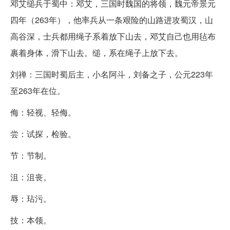
邓艾缒兵于蜀中：邓艾，三国时魏国的将领，魏元帝景元
四年（263年），他率兵从一条艰险的山路进攻蜀汉，山
高谷深，士兵都用绳子系着放下山去，邓艾自己也用毡布
裹着身体，滑下山去。缒，系在绳子上放下去。
刘禅：三国时蜀后主，小名阿斗，刘备之子，公元223年
至263年在位。
侮：轻视、轻侮。
尝：试探，检验。
节：节制。
沮：沮丧。
辱：玷污。
技：本领。