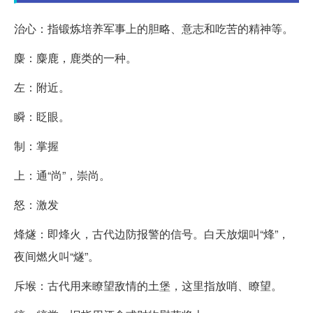
治心：指锻炼培养军事上的胆略、意志和吃苦的精神等。
麋：麋鹿，鹿类的一种。
左：附近。
瞬：眨眼。
制：掌握
上：通“尚”，崇尚。
怒：激发
烽燧：即烽火，古代边防报警的信号。白天放烟叫“烽”，
夜间燃火叫“燧”。
斥堠：古代用来瞭望敌情的土堡，这里指放哨、瞭望。