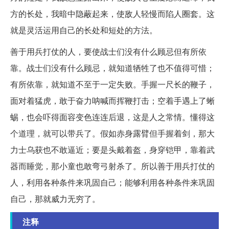
方的长处，我暗中隐蔽起来，使敌人轻慢而陷人圈套。这
就是灵活运用自己的长处和短处的方法。
善于用兵打仗的人，要使战士们没有什么顾忌但有所依
靠。战士们没有什么顾忌，就知道牺牲了也不值得可惜；
有所依靠，就知道不至于一定失败。手握一尺长的鞭子，
面对着猛虎，敢于奋力呐喊而挥鞭打击；空着手遇上了蜥
蜴，也会吓得面容变色连连后退，这是人之常情。懂得这
个道理，就可以带兵了。假如赤身露臂但手握着剑，那大
力士乌获也不敢逼近；要是头戴着盔，身穿铠甲，靠着武
器而睡觉，那小童也敢弯弓射杀了。所以善于用兵打仗的
人，利用各种条件来巩固自己；能够利用各种条件来巩固
自己，那就威力无穷了。
注释