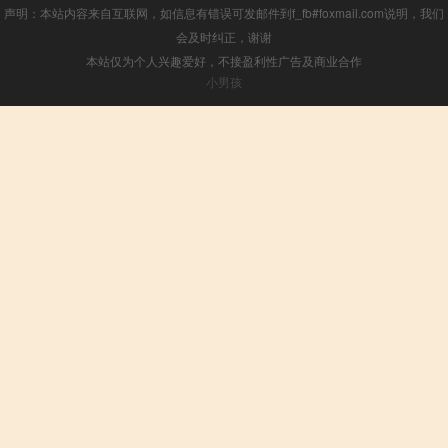
声明：本站内容来自互联网，如信息有错误可发邮件到f_fb#foxmail.com说明，我们
会及时纠正，谢谢
本站仅为个人兴趣爱好，不接盈利性广告及商业合作
小男孩