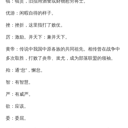
犒：犒赏，旧指用酒食或财物慰劳将士。
优游：闲暇自得的样子。
挫：挫折，这里指打了败仗。
厉：激励。并天下：兼并天下。
黄帝：传说中我国中原各族的共同祖先。相传曾在战争中
多次取胜，打败了炎帝、蚩尤，成为部落联盟的领袖。
殆：通“怠”，懈怠。
智：有智慧。
严：有威严。
欲：应该。
委：委屈。