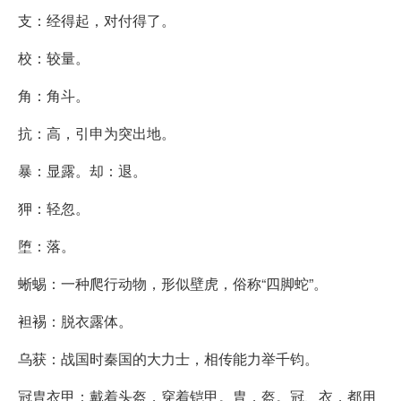
支：经得起，对付得了。
校：较量。
角：角斗。
抗：高，引申为突出地。
暴：显露。却：退。
狎：轻忽。
堕：落。
蜥蜴：一种爬行动物，形似壁虎，俗称“四脚蛇”。
袒裼：脱衣露体。
乌获：战国时秦国的大力士，相传能力举千钧。
冠胄衣甲：戴着头盔，穿着铠甲。胄，盔。冠、衣，都用