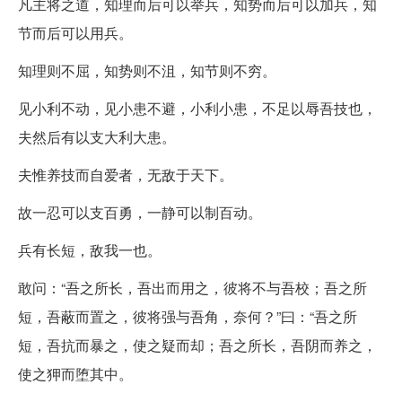
凡主将之道，知理而后可以举兵，知势而后可以加兵，知
节而后可以用兵。
知理则不屈，知势则不沮，知节则不穷。
见小利不动，见小患不避，小利小患，不足以辱吾技也，
夫然后有以支大利大患。
夫惟养技而自爱者，无敌于天下。
故一忍可以支百勇，一静可以制百动。
兵有长短，敌我一也。
敢问：“吾之所长，吾出而用之，彼将不与吾校；吾之所
短，吾蔽而置之，彼将强与吾角，奈何？”曰：“吾之所
短，吾抗而暴之，使之疑而却；吾之所长，吾阴而养之，
使之狎而堕其中。