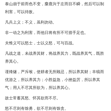
泰山崩于前而色不变，麋鹿兴于左而目不瞬，然后可以制
利害，可以待敌。
凡兵上义；不义，虽利勿动。
非一动之为利害，而他日将有所不可措手足也。
夫惟义可以怒士，士以义怒，可与百战。
凡战之道，未战养其财，将战养其力，既战养其气，既胜
养其心。
谨烽燧，严斥堠，使耕者无所顾忌，所以养其财；丰犒而
优游之，所以养其力；小胜益急，小挫益厉，所以养其
气；用人不尽其所欲为，所以养其心。
故士常蓄其怒、怀其欲而不尽。
怒不尽则有馀勇，欲不尽则有馀贪。