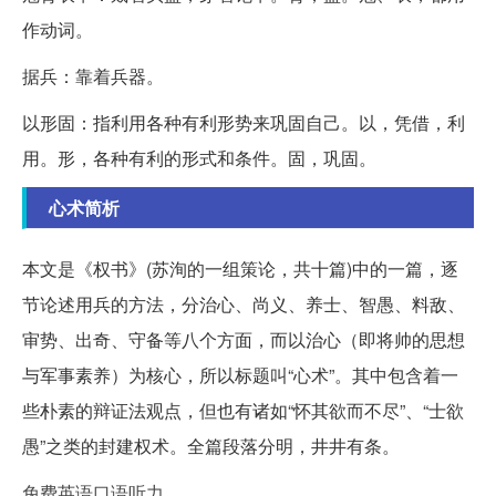
作动词。
据兵：靠着兵器。
以形固：指利用各种有利形势来巩固自己。以，凭借，利
用。形，各种有利的形式和条件。固，巩固。
心术简析
本文是《权书》(苏洵的一组策论，共十篇)中的一篇，逐
节论述用兵的方法，分治心、尚义、养士、智愚、料敌、
审势、出奇、守备等八个方面，而以治心（即将帅的思想
与军事素养）为核心，所以标题叫“心术”。其中包含着一
些朴素的辩证法观点，但也有诸如“怀其欲而不尽”、“士欲
愚”之类的封建权术。全篇段落分明，井井有条。
免费英语口语听力