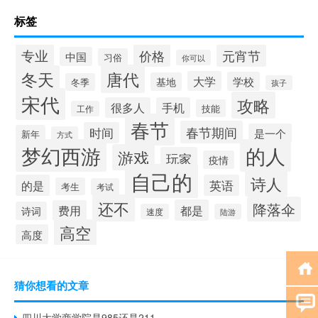
标签
专业
价格
元宵节
中国
习俗
你可以
唐代
冬天
大学
学校
基地
冬季
孩子
宋代
攻略
很多人
手机
技能
工作
春节
春节期间
时间
是一个
新年
方式
梦幻西游
的人
游戏
玩家
疫情
自己的
诗人
的是
英语
考生
考试
还不
降落伞
都是
费用
诗词
速度
陆游
高空
高度
猜你想看的文章
四川大学商学院是985还是211