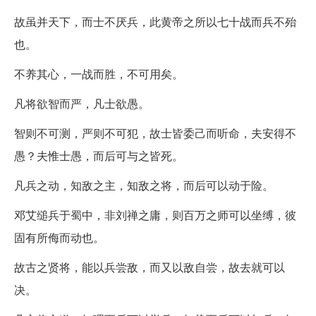
故虽并天下，而士不厌兵，此黄帝之所以七十战而兵不殆
也。
不养其心，一战而胜，不可用矣。
凡将欲智而严，凡士欲愚。
智则不可测，严则不可犯，故士皆委己而听命，夫安得不
愚？夫惟士愚，而后可与之皆死。
凡兵之动，知敌之主，知敌之将，而后可以动于险。
邓艾缒兵于蜀中，非刘禅之庸，则百万之师可以坐缚，彼
固有所侮而动也。
故古之贤将，能以兵尝敌，而又以敌自尝，故去就可以
决。