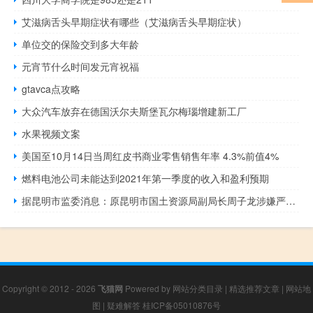
艾滋病舌头早期症状有哪些（艾滋病舌头早期症状）
单位交的保险交到多大年龄
元宵节什么时间发元宵祝福
gtavca点攻略
大众汽车放弃在德国沃尔夫斯堡瓦尔梅瑙增建新工厂
水果视频文案
美国至10月14日当周红皮书商业零售销售年率 4.3%前值4%
燃料电池公司未能达到2021年第一季度的收入和盈利预期
据昆明市监委消息：原昆明市国土资源局副局长周子龙涉嫌严重违法目前正接受昆明市监委监察调查
Copyright © 2012 - 2026
飞猫网
Powered by
网站分类目录
|
精选推荐文章
|
网站地
图
|
疑难解答
桂ICP备05010876号