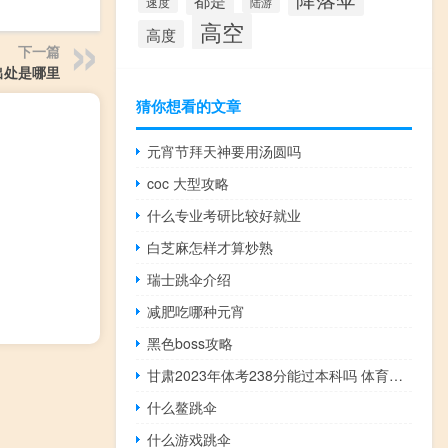
都是
速度
陆游
高空
高度
下一篇
出处是哪里
猜你想看的文章
元宵节拜天神要用汤圆吗
coc 大型攻略
什么专业考研比较好就业
白芝麻怎样才算炒熟
瑞士跳伞介绍
减肥吃哪种元宵
黑色boss攻略
甘肃2023年体考238分能过本科吗 体育生一本分数线2023
什么鳌跳伞
什么游戏跳伞