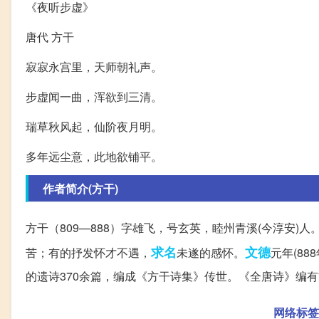
《夜听步虚》
唐代 方干
寂寂永宫里，天师朝礼声。
步虚闻一曲，浑欲到三清。
瑞草秋风起，仙阶夜月明。
多年远尘意，此地欲铺平。
作者简介(方干)
方干（809—888）字雄飞，号玄英，睦州青溪(今淳安
求名
文德
苦；有的抒发怀才不遇，
未遂的感怀。
元年(8
的遗诗370余篇，编成《方干诗集》传世。《全唐诗》编有
网络标签