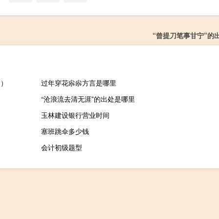
“曾提刀笔事甘宁”的
退）
过年穿花尜尜方言是哪里
“沧浪流去清无涯”的出处是哪里
玉林建设银行营业时间
塞班跳伞多少钱
会计初级题型