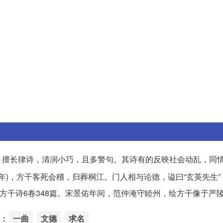
)人。擅长律诗，清润小巧，且多警句。其诗有的反映社会动乱，同
88年)，方干客死会稽，归葬桐江。门人相与论德，谥曰“玄英先生
方干诗6卷348篇。宋景佑年间，范仲淹守睦州，绘方干像于严
：
一曲
文德
求名