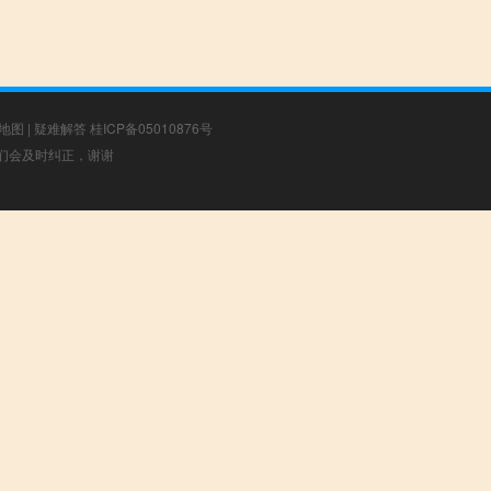
地图
|
疑难解答
桂ICP备05010876号
，我们会及时纠正，谢谢