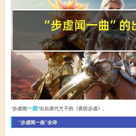
一曲
“步虚闻
”出自唐代方干的《夜听步虚》。
“步虚闻一曲”全诗