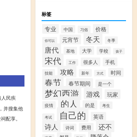
标签
专业
价格
中国
习俗
冬天
元宵节
冬季
你可以
唐代
大学
学校
基地
孩子
宋代
很多人
手机
工作
攻略
时间
技能
新年
方式
春节
春节期间
是一个
梦幻西游
游戏
玩家
情人民疾
的人
的是
疫情
考生
”，并搜集他
自己的
英语
考试
陵祠配享。
还不
诗人
费用
诗词
降落伞