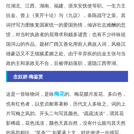
任湖北、江西、湖南、福建、浙东安抚使等职。一生力主
抗金。曾上《美芹十论》与《九议》，条陈战守之策。其
词抒写力图恢复国家统一的爱国热情，倾诉壮志难酬的悲
愤，对当时执政者的屈辱求和颇多谴责；也有不少吟咏祖
国河山的作品。题材广阔又善化用前人典故入词，风格沉
雄豪迈又不乏细腻柔媚之处。由于辛弃疾的抗金主张与当
政的主和派政见不合，后被弹劾落职，退隐江西带湖。
念奴娇·梅鉴赏
梅花
这是一首咏物词，是咏
的。梅花腊月发花、多白色，
也有红色者，以坚贞耐寒著称，历代文人多咏之。词的上
片写梅之风韵。开头二句写其颜色。“疏疏淡淡”，谓其花
影稀疏，花色浅淡，颜色天真自然，没有什么能与其天然
的风韵相比。“笑杀”二句紧承上文，对此做进一步描写。