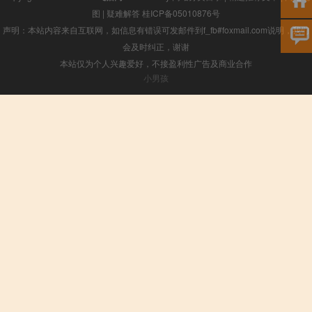
图
|
疑难解答
桂ICP备05010876号
声明：本站内容来自互联网，如信息有错误可发邮件到f_fb#foxmail.com说明，我们
会及时纠正，谢谢
本站仅为个人兴趣爱好，不接盈利性广告及商业合作
小男孩