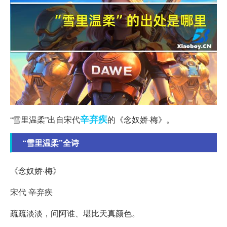
辛弃疾
“雪里温柔”出自宋代
的《念奴娇·梅》。
“雪里温柔”全诗
《念奴娇·梅》
宋代 辛弃疾
疏疏淡淡，问阿谁、堪比天真颜色。