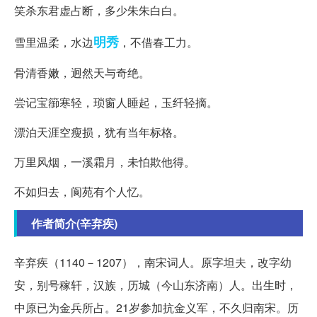
笑杀东君虚占断，多少朱朱白白。
明秀
雪里温柔，水边
，不借春工力。
骨清香嫩，迥然天与奇绝。
尝记宝篽寒轻，琐窗人睡起，玉纤轻摘。
漂泊天涯空瘦损，犹有当年标格。
万里风烟，一溪霜月，未怕欺他得。
不如归去，阆苑有个人忆。
作者简介(辛弃疾)
辛弃疾（1140－1207），南宋词人。原字坦夫，改字幼
安，别号稼轩，汉族，历城（今山东济南）人。出生时，
中原已为金兵所占。21岁参加抗金义军，不久归南宋。历