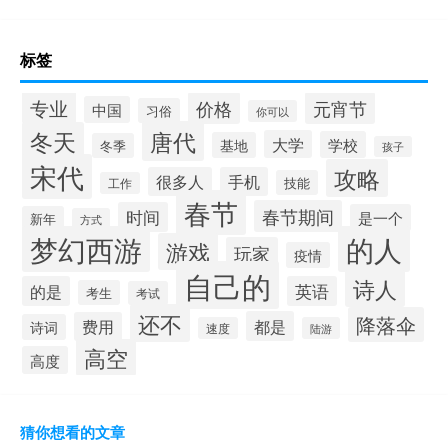
标签
专业
价格
元宵节
中国
习俗
你可以
唐代
冬天
大学
学校
基地
冬季
孩子
宋代
攻略
很多人
手机
技能
工作
春节
春节期间
时间
是一个
新年
方式
梦幻西游
的人
游戏
玩家
疫情
自己的
诗人
的是
英语
考生
考试
还不
降落伞
都是
费用
诗词
速度
陆游
高空
高度
猜你想看的文章