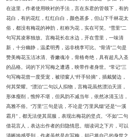
在这里，作者使用映衬的手法，言在东君的管领下，有的
花白，有的花红，红红白白，颜色甚多，但山下千林花太
俗，都没有梅花的神韵，枉称为花，实在可笑。“雪里”二
句写其凌寒独放。言梅花长在水边，开在雪里，一味清
新，十分幽静，温柔明秀，远非桃李可比。“骨清”二句是
赞美梅花玉洁冰清、香嫩魂冷，骨格奇绝，具有超凡入圣
的品格。词的下片写梅之遭遇，映带作者身世。“常记”三
句写梅花曾一度受宠，被琐窗人“纤手轻摘”，插戴鬓边，
何其荣耀。“漂泊”二句以人拟物，言梅花虽然漂泊天涯，
形体瘦削，憔悴不堪，但风韵不减当年，依然冰清玉洁，
高雅不俗。“万里”三句是说，不论是“万里风烟”还是“一溪
霜月”，都无法使其屈服，表现出梅花的坚贞。“不如”二句
借花言人，表达出作者的归隐情思。细读词之下片，可以
清晰地感受到，作者虽然是在写梅，却已将自己的身世之