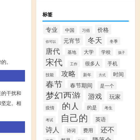
标签
专业
价格
中国
习俗
冬天
元宵节
冬季
你可以
唐代
大学
学校
基地
孩子
宋代
劳的。
很多人
手机
工作
攻略
时间
技能
新年
方式
春节
春节期间
是一个
梦幻西游
在的干扰和
游戏
玩家
和坚定。相
的人
的是
疫情
考生
自己的
英语
考试
还不
诗人
费用
诗词
降落伞