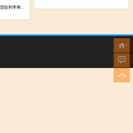
斯里兰卡央行：预计随着最近的货币政策放松措施整体市场贷款利率将会更快下降需要迅速为市场利率的进一步调整留出空间
小男孩