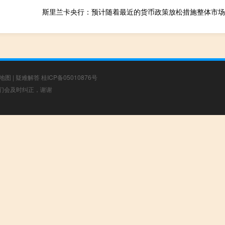
地图
|
疑难解答
桂ICP备05010876号
，我们会及时纠正，谢谢