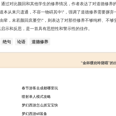
。通过对比颜回和其他学生的修养情况，作者表达了对道德修养
"道本从来只遗通，不容一物碍其中\"，强调了道德修养需要摒弃
师由辈，未若颜回庶屡空\"，则表达了对那些修养不够纯粹、不够
以启示和反思，是一首具有思想性和警示性的佳作。
绝句
论语
道德修养
“金杯缓劝玲珑唱”的
春节游客去成都哪里玩
喷射单人模式攻略
梦幻西游怎么抓宝宝快
梦幻西游stl装备