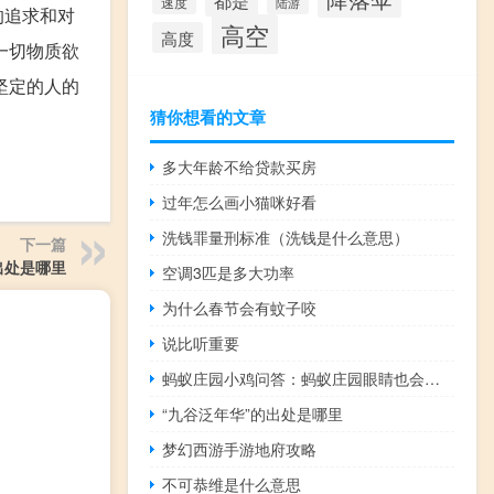
都是
速度
陆游
的追求和对
高空
高度
一切物质欲
坚定的人的
猜你想看的文章
多大年龄不给贷款买房
过年怎么画小猫咪好看
洗钱罪量刑标准（洗钱是什么意思）
下一篇
出处是哪里
空调3匹是多大功率
为什么春节会有蚊子咬
说比听重要
蚂蚁庄园小鸡问答：蚂蚁庄园眼睛也会中风吗
“九谷泛年华”的出处是哪里
梦幻西游手游地府攻略
不可恭维是什么意思