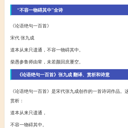
“不容一物碍其中”全诗
《论语绝句一百首》
宋代 张九成
道本从来只遗通，不容一物碍其中。
柴愚参鲁师由辈，未若颜回庶屡空。
《论语绝句一百首》张九成 翻译、赏析和诗意
《论语绝句一百首》是宋代张九成创作的一首诗词作品。
赏析：
道本从来只遗通，
不容一物碍其中。