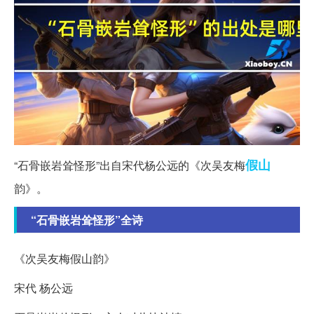
假山
“石骨嵌岩耸怪形”出自宋代杨公远的《次吴友梅
韵》。
“石骨嵌岩耸怪形”全诗
《次吴友梅假山韵》
宋代 杨公远