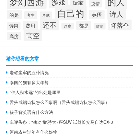
梦幻西游
的人
游戏
玩家
疫情
自己的
诗人
的是
英语
考生
考试
还不
降落伞
都是
费用
诗词
速度
陆游
高空
高度
猜你想看的文章
老赖坐牢的五种情况
泰国的猫有多大年龄
“佳人秋水远”的出处是哪里
舌头成锯齿状怎么回事啊（舌头成锯齿状怎么回事）
孩子背英语有什么方法
车评头条：“魂动”驰骋大7座SUV 试驾长安马自达CX-8
河南农村过年有什么好物