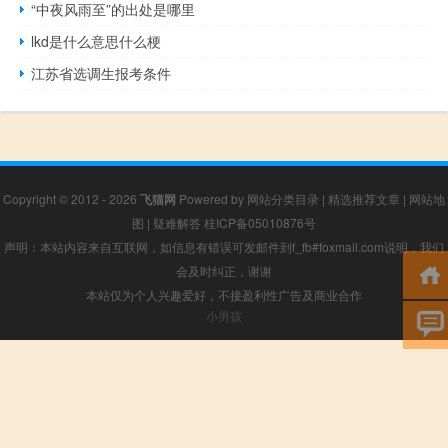
“中夜风雨至”的出处是哪里
lkd是什么意思什么梗
江苏省选调生报考条件
Copyright © 2012 - 2026
飞猫网
Powered by
网站分类目录
|
精选推荐文章
|
网站地
图
|
疑难解答
桂ICP备05010876号
声明：本站内容来自互联网，如信息有错误可发邮件到f_fb#foxmail.com说明，我们
会及时纠正，谢谢
本站仅为个人兴趣爱好，不接盈利性广告及商业合作
小男孩