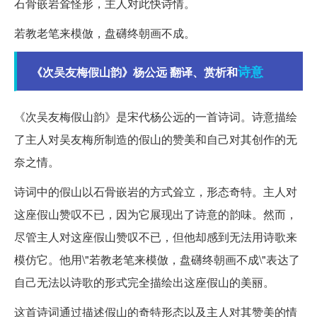
石骨嵌岩耸怪形，主人对此快诗情。
若教老笔来模倣，盘礴终朝画不成。
诗意
《次吴友梅假山韵》杨公远 翻译、赏析和
《次吴友梅假山韵》是宋代杨公远的一首诗词。诗意描绘
了主人对吴友梅所制造的假山的赞美和自己对其创作的无
奈之情。
诗词中的假山以石骨嵌岩的方式耸立，形态奇特。主人对
这座假山赞叹不已，因为它展现出了诗意的韵味。然而，
尽管主人对这座假山赞叹不已，但他却感到无法用诗歌来
模仿它。他用\"若教老笔来模倣，盘礴终朝画不成\"表达了
自己无法以诗歌的形式完全描绘出这座假山的美丽。
这首诗词通过描述假山的奇特形态以及主人对其赞美的情