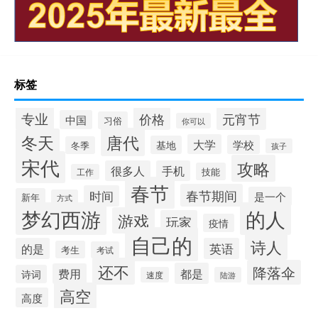
标签
专业
价格
元宵节
中国
习俗
你可以
唐代
冬天
大学
学校
基地
冬季
孩子
宋代
攻略
很多人
手机
技能
工作
春节
春节期间
时间
是一个
新年
方式
梦幻西游
的人
游戏
玩家
疫情
自己的
诗人
的是
英语
考生
考试
还不
降落伞
都是
费用
诗词
速度
陆游
高空
高度