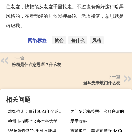
住老虚，快把笔从老虚手里抢走。不过也有偏好这种暗黑
风格的，在看动漫的时候发弹幕说，老虚接笔，意思就是
请虐我。
网络标签：
就会
有什么
风格
上一篇
粉领是什么意思啊？什么梗
下一篇
当耳光来敲门什么梗
相关问题
群智咨询：预计2023年全球电视市场出货规模下滑至2.15亿台 同比下降2.5%
西门豹治邺按照什么顺序写的
柳州市有哪些公办本科大学
爱爱攻略
“品物遗覆载”的出处是哪里
市场消息：苹果高管Eddy Cue将在谷歌反垄断审判中出席作证