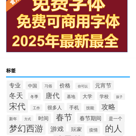
标签
专业
价格
元宵节
中国
习俗
你可以
唐代
冬天
大学
学校
基地
冬季
孩子
宋代
攻略
很多人
手机
技能
工作
春节
春节期间
时间
是一个
新年
方式
梦幻西游
的人
游戏
玩家
疫情