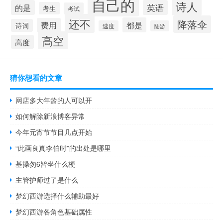
自己的
诗人
的是
英语
考生
考试
还不
降落伞
都是
费用
诗词
速度
陆游
高空
高度
猜你想看的文章
网店多大年龄的人可以开
如何解除新浪博客异常
今年元宵节节目几点开始
“此画良真李伯时”的出处是哪里
基操勿6皆坐什么梗
主管护师过了是什么
梦幻西游选择什么辅助最好
梦幻西游各角色基础属性