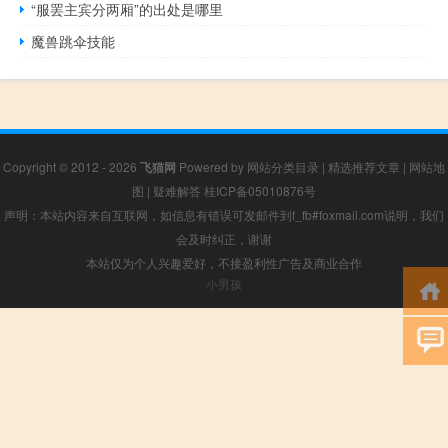
“服罢主宾分两厢”的出处是哪里
魔兽跳伞技能
Copyright © 2012 - 2026
飞猫网
Powered by
网站分类目录
|
精选推荐文章
|
网站地
图
|
疑难解答
桂ICP备05010876号
声明：本站内容来自互联网，如信息有错误可发邮件到f_fb#foxmail.com说明，我们
会及时纠正，谢谢
本站仅为个人兴趣爱好，不接盈利性广告及商业合作
小男孩