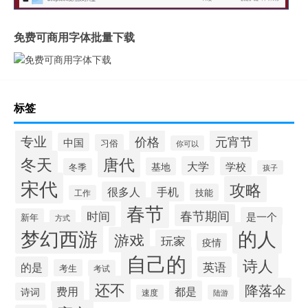
免费可商用字体批量下载
标签
专业
价格
元宵节
中国
习俗
你可以
唐代
冬天
大学
学校
基地
冬季
孩子
宋代
攻略
很多人
手机
技能
工作
春节
春节期间
时间
是一个
新年
方式
梦幻西游
的人
游戏
玩家
疫情
自己的
诗人
的是
英语
考生
考试
还不
降落伞
都是
费用
诗词
速度
陆游