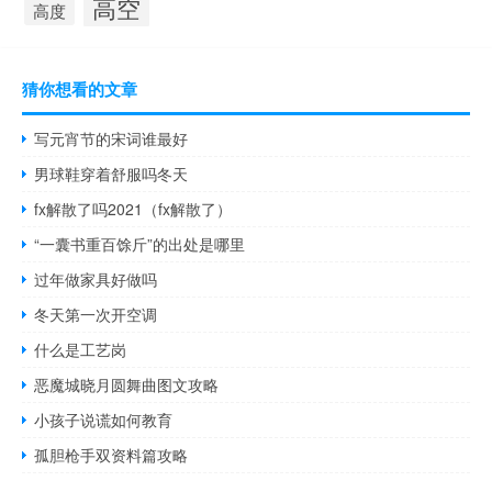
高空
高度
猜你想看的文章
写元宵节的宋词谁最好
男球鞋穿着舒服吗冬天
fx解散了吗2021（fx解散了）
“一囊书重百馀斤”的出处是哪里
过年做家具好做吗
冬天第一次开空调
什么是工艺岗
恶魔城晓月圆舞曲图文攻略
小孩子说谎如何教育
孤胆枪手双资料篇攻略