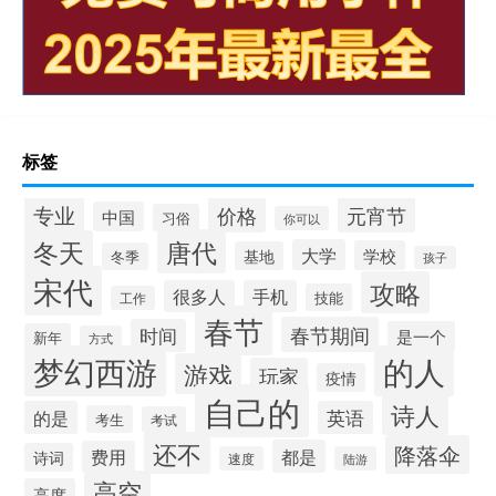
标签
专业
价格
元宵节
中国
习俗
你可以
唐代
冬天
大学
学校
基地
冬季
孩子
宋代
攻略
很多人
手机
技能
工作
春节
春节期间
时间
是一个
新年
方式
梦幻西游
的人
游戏
玩家
疫情
自己的
诗人
的是
英语
考生
考试
还不
降落伞
都是
费用
诗词
速度
陆游
高空
高度