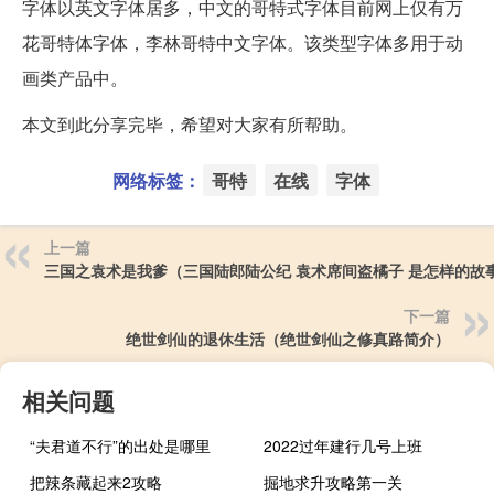
字体以英文字体居多，中文的哥特式字体目前网上仅有万
花哥特体字体，李林哥特中文字体。该类型字体多用于动
画类产品中。
本文到此分享完毕，希望对大家有所帮助。
网络标签：
哥特
在线
字体
上一篇
三国之袁术是我爹（三国陆郎陆公纪 袁术席间盗橘子 是怎样的故
下一篇
绝世剑仙的退休生活（绝世剑仙之修真路简介）
相关问题
“夫君道不行”的出处是哪里
2022过年建行几号上班
把辣条藏起来2攻略
掘地求升攻略第一关