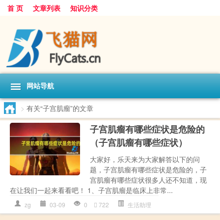
首 页
文章列表
知识分类
网站导航
>
有关“子宫肌瘤”的文章
子宫肌瘤有哪些症状是危险的
（子宫肌瘤有哪些症状）
大家好，乐天来为大家解答以下的问
题，子宫肌瘤有哪些症状是危险的，子
宫肌瘤有哪些症状很多人还不知道，现
在让我们一起来看看吧！ 1、子宫肌瘤是临床上非常...
zg
03-09
0
722
生活助理