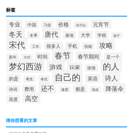
标签
专业
价格
元宵节
中国
习俗
你可以
唐代
冬天
大学
学校
基地
冬季
孩子
宋代
攻略
很多人
手机
技能
工作
春节
春节期间
时间
是一个
新年
方式
梦幻西游
的人
游戏
玩家
疫情
自己的
诗人
的是
英语
考生
考试
还不
降落伞
都是
费用
诗词
速度
陆游
高空
高度
猜你想看的文章