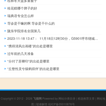
桂林冬天盖多重被子
桂花糕哪个牌子的好
瑞典语专业怎么样
导诊是干嘛的啊 导诊是干什么的
陇东学院排名全国第几
2023-11-18 13:47： 11月18日12时30分，G5901呼市绕城高速金河收费站出口匝道K23处（银川方向）发生事故。截至13时35分，对金河收费站入口（北京方向）采取封闭管制措施，恢复通行时间待定。​​​
“携得清风出画楼”的出处是哪里
过年前的几天准备
“分付了苏卿印”的出处是哪里
“丘壑性灵兮猿鹤得伴”的出处是哪里
Copyright © 2012 - 2026
飞猫网
Powered by
网站分类目录
|
精选推荐文章
|
网站地
图
|
疑难解答
桂ICP备05010876号