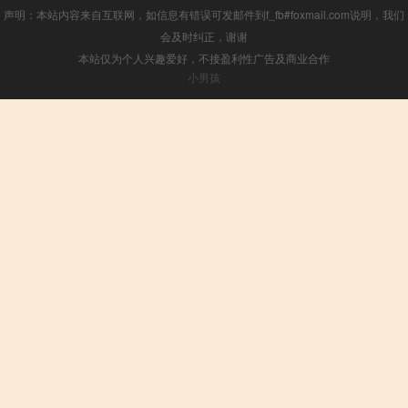
声明：本站内容来自互联网，如信息有错误可发邮件到f_fb#foxmail.com说明，我们
会及时纠正，谢谢
本站仅为个人兴趣爱好，不接盈利性广告及商业合作
小男孩