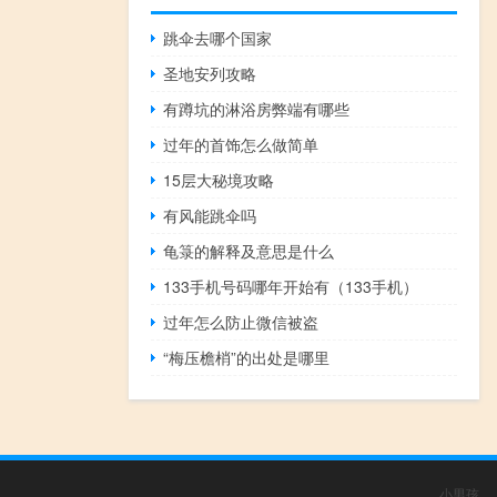
跳伞去哪个国家
圣地安列攻略
有蹲坑的淋浴房弊端有哪些
过年的首饰怎么做简单
15层大秘境攻略
有风能跳伞吗
龟箓的解释及意思是什么
133手机号码哪年开始有（133手机）
过年怎么防止微信被盗
“梅压檐梢”的出处是哪里
小男孩