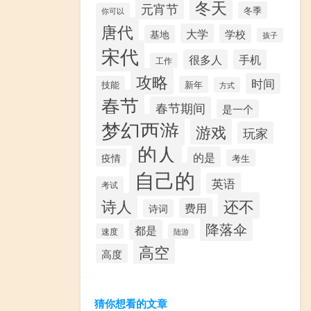
冬天
元宵节
冬季
你可以
唐代
大学
学校
基地
孩子
宋代
很多人
手机
工作
攻略
时间
技能
新年
方式
春节
春节期间
是一个
梦幻西游
游戏
玩家
的人
的是
疫情
考生
自己的
英语
考试
还不
诗人
费用
诗词
降落伞
都是
速度
陆游
高空
高度
猜你想看的文章