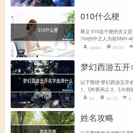
010什么梗
释义 010这个梗的含义是
7mi的中之人为前SNH-
sslake
08-08
梦幻西游五开
以下围绕“梦幻西游五开
1、ξ昨夜风尘 2、ξ今朝酒
lhx
06-15
0
姓名攻略
以下围绕“姓名攻略”主题解