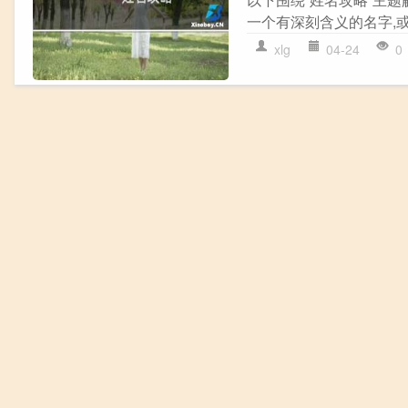
一个有深刻含义的名字,或
xlg
04-24
0