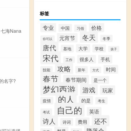
标签
专业
价格
中国
习俗
七海Nana
冬天
元宵节
冬季
你可以
唐代
大学
学校
基地
孩子
宋代
很多人
手机
工作
攻略
时间
技能
新年
方式
春节
春节期间
是一个
的名字?
梦幻西游
游戏
玩家
的人
的是
疫情
考生
自己的
英语
考试
还不
诗人
费用
诗词
降落伞
:你可以选择