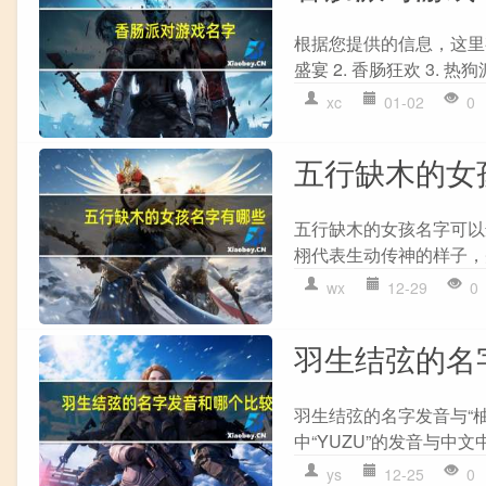
根据您提供的信息，这里
盛宴 2. 香肠狂欢 3. 热狗
xc
01-02
0
五行缺木的女
五行缺木的女孩名字可以选
栩代表生动传神的样子，
wx
12-29
0
羽生结弦的名
羽生结弦的名字发音与“柚
中“YUZU”的发音与中
ys
12-25
0