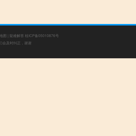
地图
|
疑难解答
桂ICP备05010876号
，我们会及时纠正，谢谢