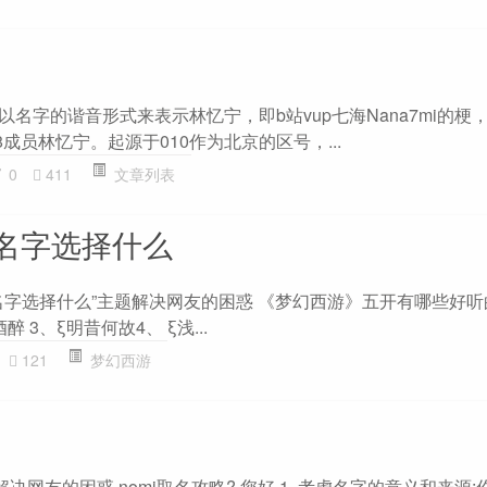
以名字的谐音形式来表示林忆宁，即b站vup七海Nana7mi的梗，
48成员林忆宁。起源于010作为北京的区号，...
0
411
文章列表
名字选择什么
名字选择什么”主题解决网友的困惑 《梦幻西游》五开有哪些好听
醉 3、ξ明昔何故4、 ξ浅...
121
梦幻西游
决网友的困惑 nomi取名攻略? 您好,1. 考虑名字的意义和来源