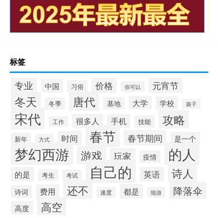
标签
专业
价格
元宵节
中国
习俗
你可以
唐代
冬天
大学
学校
基地
冬季
孩子
宋代
攻略
很多人
手机
技能
工作
春节
春节期间
时间
是一个
新年
方式
梦幻西游
的人
游戏
玩家
疫情
自己的
诗人
的是
英语
考生
考试
还不
降落伞
都是
费用
诗词
速度
陆游
高空
高度