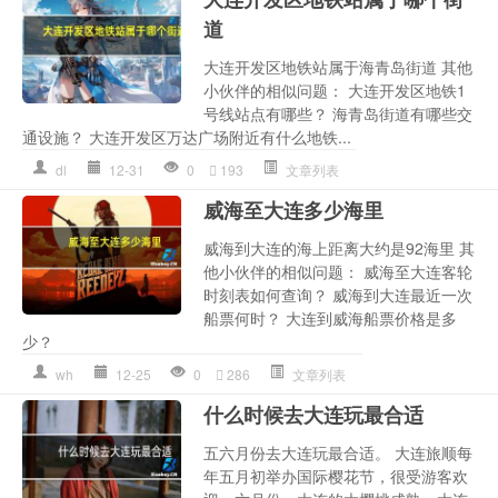
道
大连开发区地铁站属于海青岛街道 其他
小伙伴的相似问题： 大连开发区地铁1
号线站点有哪些？ 海青岛街道有哪些交
通设施？ 大连开发区万达广场附近有什么地铁...
dl
12-31
0
193
文章列表
威海至大连多少海里
威海到大连的海上距离大约是92海里 其
他小伙伴的相似问题： 威海至大连客轮
时刻表如何查询？ 威海到大连最近一次
船票何时？ 大连到威海船票价格是多
少？
wh
12-25
0
286
文章列表
什么时候去大连玩最合适
五六月份去大连玩最合适。 大连旅顺每
年五月初举办国际樱花节，很受游客欢