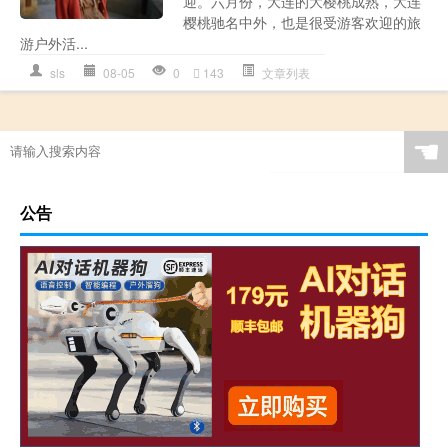
迎。六月份，大连的大樱桃成熟，大连
樱桃驰名中外，也是很受游客欢迎的旅
游户外活...
sls
08-05
0
143
文章列表
☚
公告