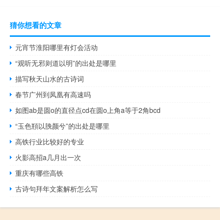
猜你想看的文章
元宵节淮阳哪里有灯会活动
“观听无邪则道以明”的出处是哪里
描写秋天山水的古诗词
春节广州到凤凰有高速吗
如图ab是圆o的直径点cd在圆o上角a等于2角bcd
“玉色頩以脕颜兮”的出处是哪里
高铁行业比较好的专业
火影高招a几月出一次
重庆有哪些高铁
古诗句拜年文案解析怎么写