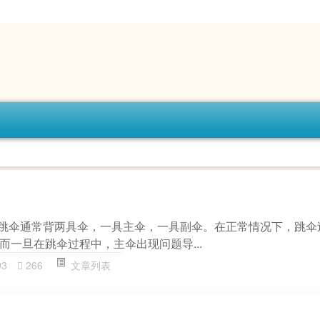
 跳伞通常背两具伞，一具主伞，一具副伞。在正常情况下，跳伞
而一旦在跳伞过程中，主伞出现问题导...
93
266
文章列表