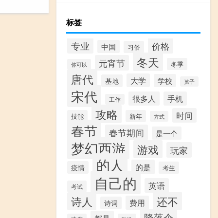
标签
专业
价格
中国
习俗
冬天
元宵节
冬季
你可以
唐代
大学
学校
基地
孩子
宋代
很多人
手机
工作
攻略
时间
技能
新年
方式
春节
春节期间
是一个
梦幻西游
游戏
玩家
的人
的是
疫情
考生
自己的
英语
考试
还不
诗人
费用
诗词
降落伞