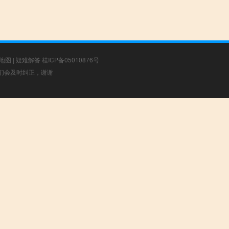
地图
|
疑难解答
桂ICP备05010876号
，我们会及时纠正，谢谢