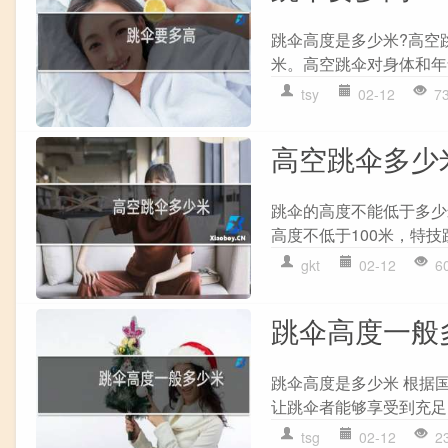
跳伞高度是多少米?高空
米。高空跳伞对身体和年龄
tsy
02-12
7
高空跳伞多少
跳伞的高度不能低于多少
高度不低于100米，特技
gkt
02-12
6
跳伞高度一般
跳伞高度是多少米 根据
让跳伞者能够享受到充足的
tsg
02-12
2