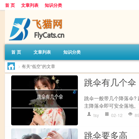
首 页
文章列表
知识分类
首 页
文章列表
知识分类
>
有关“低空”的文章
跳伞有几个伞
跳伞一般带几个降落伞?
主降落伞即可安全落地。
tsy
02-12
8
跳伞要多高