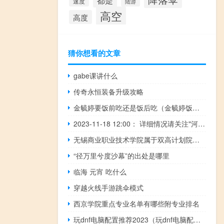
都是
速度
陆游
高空
高度
猜你想看的文章
gabe课讲什么
传奇永恒装备升级攻略
金毓婷要饭前吃还是饭后吃（金毓婷饭前还是饭后吃）
2023-11-18 12:00： 详细情况请关注"河北高速公路"微信公众平台、河北省高速公路出行信息服务网aOEc47 ​​​
无锡商业职业技术学院属于双高计划院校吗
“径万里兮度沙幕”的出处是哪里
临海 元宵 吃什么
穿越火线手游跳伞模式
西京学院重点专业名单有哪些附专业排名
玩dnf电脑配置推荐2023（玩dnf电脑配置）