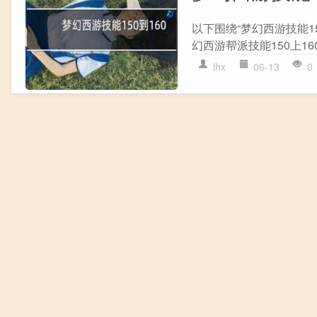
以下围绕“梦幻西游技能15
幻西游帮派技能150上16
lhx
06-13
0