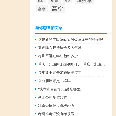
都是
速度
陆游
高空
高度
猜你想看的文章
这是新的丰田Supra Mk5应该有的样子吗
黄色睡衣棉袄适合多大年龄
梅州平远过年红包给多少
重庆市北碚区邮编400715（重庆市北碚区邮编）
过年能不能去老婆家里过年
公分和厘米是一样吗
“快意贵目前”的出处是哪里
基金公司受谁监管
跳伞恐怖还是蹦极恐怖
考研准考证没有考场号