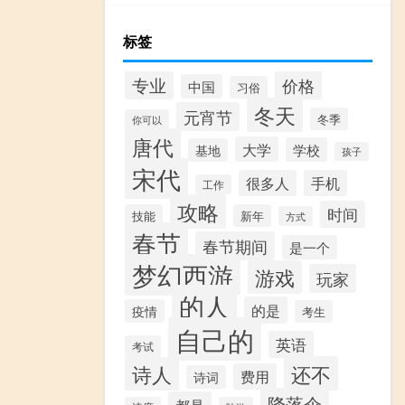
标签
专业
价格
中国
习俗
冬天
元宵节
冬季
你可以
唐代
大学
学校
基地
孩子
宋代
很多人
手机
工作
攻略
时间
技能
新年
方式
春节
春节期间
是一个
梦幻西游
游戏
玩家
的人
的是
疫情
考生
自己的
英语
考试
还不
诗人
费用
诗词
降落伞