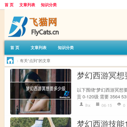
首 页
文章列表
知识分类
首 页
文章列表
知识分类
>
有关“点到”的文章
梦幻西游冥想
以下围绕“梦幻西游冥想要
贡 0-120级 需要 3564 53
lhx
06-15
0
梦幻西游技能1