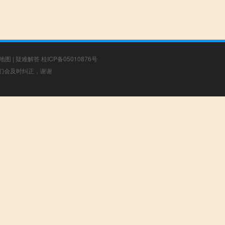
地图
|
疑难解答
桂ICP备05010876号
，我们会及时纠正，谢谢