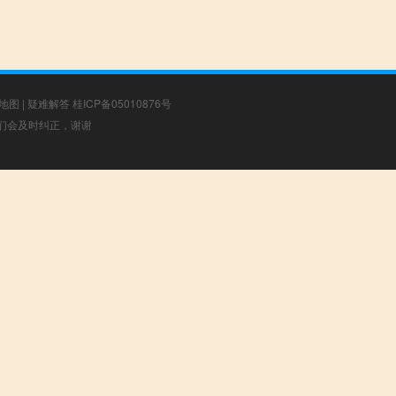
地图
|
疑难解答
桂ICP备05010876号
，我们会及时纠正，谢谢