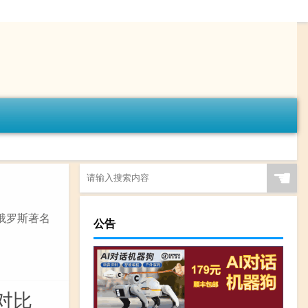
☚
e）是俄罗斯著名
公告
对比