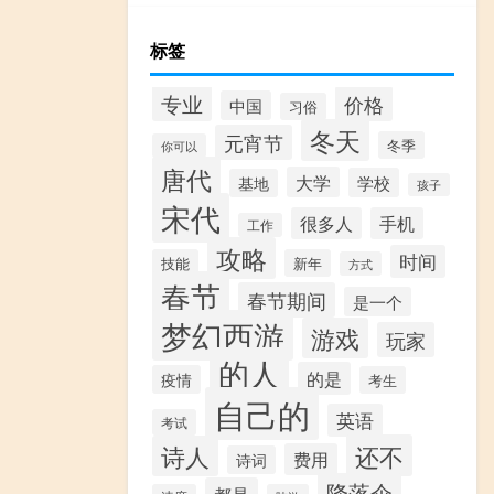
标签
专业
价格
中国
习俗
冬天
元宵节
冬季
你可以
唐代
大学
学校
基地
孩子
宋代
很多人
手机
工作
攻略
时间
技能
新年
方式
春节
春节期间
是一个
梦幻西游
游戏
玩家
的人
的是
疫情
考生
自己的
英语
考试
还不
诗人
费用
诗词
降落伞