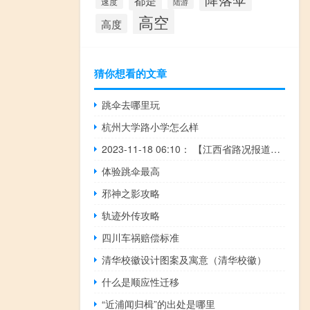
都是
速度
陆游
高空
高度
猜你想看的文章
跳伞去哪里玩
杭州大学路小学怎么样
2023-11-18 06:10： 【江西省路况报道】截至11月18日6:00，①G6001南昌绕城高速乐温段，K48公里处（塔城收费站附近，往抚州方向）发生两辆货车追尾事故，封闭行2车道和应急车道，超车道和行1车道正常通行；② ​​​G72泉南高速石吉段，K466公里处（兴国西收费站附近，吉安往石城方向）发生一起货车侧翻事故，事故 ​​​
体验跳伞最高
邪神之影攻略
轨迹外传攻略
四川车祸赔偿标准
清华校徽设计图案及寓意（清华校徽）
什么是顺应性迁移
“近浦闻归楫”的出处是哪里