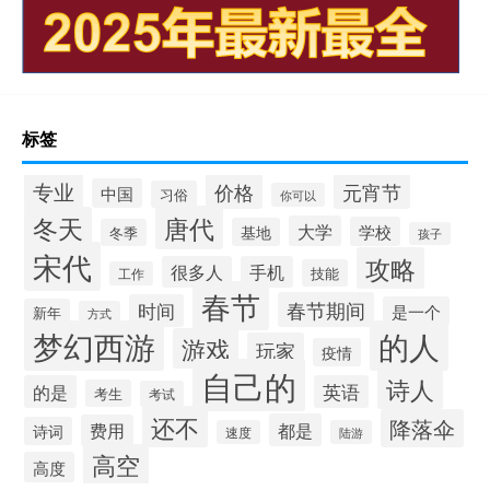
标签
专业
价格
元宵节
中国
习俗
你可以
唐代
冬天
大学
学校
基地
冬季
孩子
宋代
攻略
很多人
手机
技能
工作
春节
春节期间
时间
是一个
新年
方式
梦幻西游
的人
游戏
玩家
疫情
自己的
诗人
的是
英语
考生
考试
还不
降落伞
都是
费用
诗词
速度
陆游
高空
高度