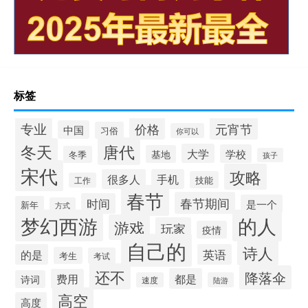
标签
专业
价格
元宵节
中国
习俗
你可以
唐代
冬天
大学
学校
基地
冬季
孩子
宋代
攻略
很多人
手机
技能
工作
春节
春节期间
时间
是一个
新年
方式
梦幻西游
的人
游戏
玩家
疫情
自己的
诗人
的是
英语
考生
考试
还不
降落伞
都是
费用
诗词
速度
陆游
高空
高度