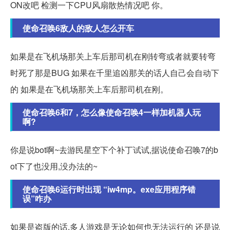
ON改吧 检测一下CPU风扇散热情况吧 你。
使命召唤6敌人的敌人怎么开车
如果是在飞机场那关上车后那司机在刚转弯或者就要转弯
时死了那是BUG 如果在千里追凶那关的话人自己会自动下
的 如果是在飞机场那关上车后那司机在刚。
使命召唤6和7，怎么像使命召唤4一样加机器人玩
啊?
你是说bot啊~去游民星空下个补丁试试,据说使命召唤7的b
ot下了也没用,没办法的~
使命召唤6运行时出现 “iw4mp。exe应用程序错
误”咋办
如果是盗版的话,多人游戏是无论如何也无法运行的 还是说