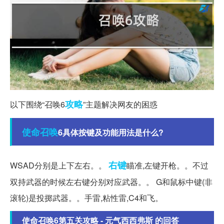
攻略
以下围绕“召唤6
”主题解决网友的困惑
使命召唤
6具体按键及功能用法是什么?
右键
WSAD分别是上下左右。。
瞄准,左键开枪。。不过
双持武器的时候左右键分别对应武器。。 G和鼠标中键(非
滚轮)是投掷武器。。手雷,粘性雷,C4和飞。
使命召唤6第五关攻略 - 元气西西弗斯 的回答