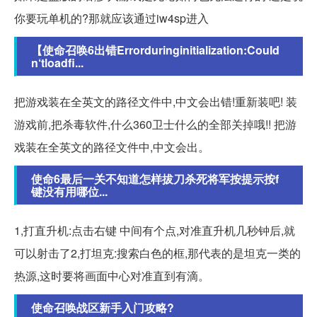
你要玩单机的?那就应该通过iw4sp进入
【使命召唤6出错Errorduringinitialization:Could
n‘tloadfi...
把游戏装在全英文的路径文件中,中文会出错!重新装吧! 装
游戏前,把杀毒软件,什么360卫士什么的全部关掉哦!! 把游
戏装在全英文的路径文件中,中文会出。
使命6最后一关不知道怎样拔刀杀死将军按提示按f
键没有用哪位...
1,打直升机:点击右键 中间有个点,对准直升机几秒钟后,就
可以射击了2,打坦克:搜索白色的框,那代表的是坦克一类的
热源,这时要将画面中心对准直到有滴。
使命召唤战区新手入门攻略?