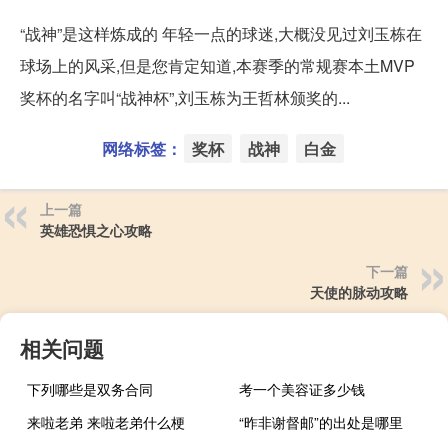
“战神”是这样炼成的 年轻一点的球迷,大概没见过刘玉栋在
球场上的风采,但是您肯定知道,本赛季的常规赛本土MVP
奖杯的名字叫“战神杯”,刘玉栋为王哲林颁奖的...
网络标签：
奖杯
战神
白金
上一篇
英雄恐惧之心攻略
下一篇
天使的脉动攻略
相关问题
下列哪些是双务合同
考一个美容证多少钱
来啦老弟 来啦老弟什么梗
“昨非谢督邮”的出处是哪里