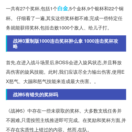
白金
一共有27个奖杯,包括1个
,5个金杯,9个银杯和22个铜
杯。 仔细看了一遍,其实这些奖杯都不难,完成一些特定任
务就能获得奖杯,包括击败1000个敌人、给儿子打。
战神3重制版1000连击奖杯肿么拿 1000连击奖杯攻
略
首先,在进入战斗场景后,BOSS会进入旋风状态,并且释放
高伤害的旋风技能。此时,我们应该尽全力输出伤害,使用E
X怒气、大蹦和怒气技能来造成最大伤害。。
战神5有错失的奖杯吗
《战神5》中存在一些未获取的奖杯。大多数支线任务并
不困难,只需按照主线推进即可完成。在奖励和奖杯方面,并
不存在实质性上错过的内容。然而,在队。