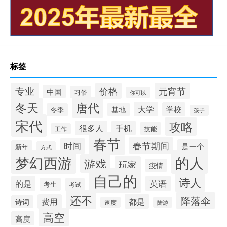
标签
专业
价格
元宵节
中国
习俗
你可以
唐代
冬天
大学
学校
基地
冬季
孩子
宋代
攻略
很多人
手机
技能
工作
春节
春节期间
时间
是一个
新年
方式
梦幻西游
的人
游戏
玩家
疫情
自己的
诗人
的是
英语
考生
考试
还不
降落伞
都是
费用
诗词
速度
陆游
高空
高度