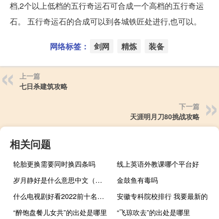
档,2个以上低档的五行奇运石可合成一个高档的五行奇运
石。 五行奇运石的合成可以到各城铁匠处进行,也可以。
网络标签：
剑网
精炼
装备
上一篇
七日杀建筑攻略
下一篇
天涯明月刀80挑战攻略
相关问题
轮胎更换需要同时换四条吗
线上英语外教课哪个平台好
岁月静好是什么意思中文（岁月静好是什么意思）
金鼓鱼有毒吗
什么电视剧好看2022前十名（什么电视）
安徽专科院校排行 我要最新的
“醉饱盘餐儿女共”的出处是哪里
“飞琼吹去”的出处是哪里