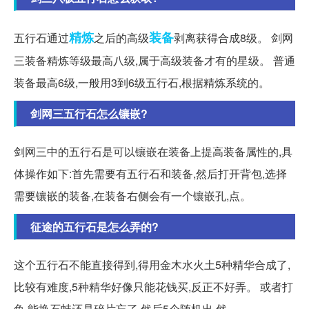
精炼
装备
五行石通过
之后的高级
剥离获得合成8级。 剑网
三装备精炼等级最高八级,属于高级装备才有的星级。 普通
装备最高6级,一般用3到6级五行石,根据精炼系统的。
剑网三五行石怎么镶嵌?
剑网三中的五行石是可以镶嵌在装备上提高装备属性的,具
体操作如下:首先需要有五行石和装备,然后打开背包,选择
需要镶嵌的装备,在装备右侧会有一个镶嵌孔,点。
征途的五行石是怎么弄的?
这个五行石不能直接得到,得用金木水火土5种精华合成了,
比较有难度,5种精华好像只能花钱买,反正不好弄。 或者打
鱼,能换石蚌还是碎片忘了,然后5个随机出,然...