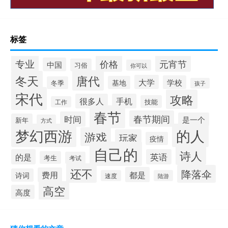
标签
专业
价格
元宵节
中国
习俗
你可以
唐代
冬天
大学
学校
基地
冬季
孩子
宋代
攻略
很多人
手机
技能
工作
春节
春节期间
时间
是一个
新年
方式
梦幻西游
的人
游戏
玩家
疫情
自己的
诗人
的是
英语
考生
考试
还不
降落伞
都是
费用
诗词
速度
陆游
高空
高度