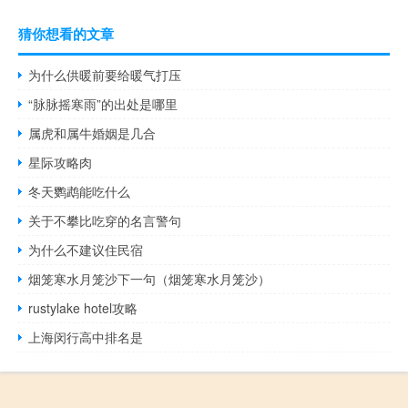
猜你想看的文章
为什么供暖前要给暖气打压
“脉脉摇寒雨”的出处是哪里
属虎和属牛婚姻是几合
星际攻略肉
冬天鹦鹉能吃什么
关于不攀比吃穿的名言警句
为什么不建议住民宿
烟笼寒水月笼沙下一句（烟笼寒水月笼沙）
rustylake hotel攻略
上海闵行高中排名是