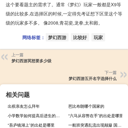
这个要看题主的需求了。通常《梦幻》玩家一般都是X9等
级的比较多,在选择区的时候,一定得先考证想下区里这个等
级的玩家多不多。 像2008,青花瓷,龙拳,太和殿。
网络标签：
梦幻西游
比较好
玩家
上一篇
梦幻西游冥想要多少级
下一篇
梦幻西游五开名字选择什么
相关问题
出殡亲友怎么拜年
芭比布朗哪个国家的
小学数学如何提高后进生的成绩教研活动方案（小学数学如何提高后进生的成绩）
“六马从容辔在手”的出处是哪里
“吾庐镜湖上”的出处是哪里
一航班突遇乱流出现颠簸 国航：给旅客造成不佳感受深表歉意