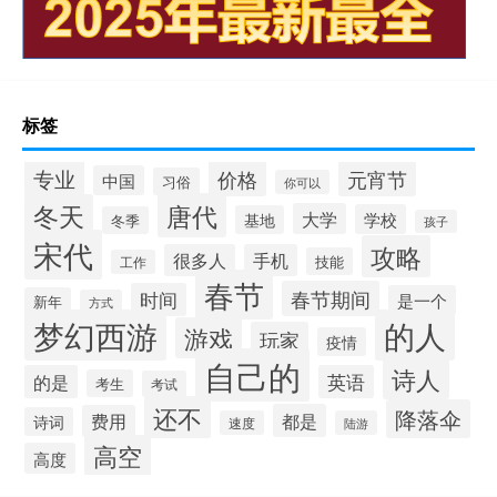
标签
专业
价格
元宵节
中国
习俗
你可以
唐代
冬天
大学
学校
基地
冬季
孩子
宋代
攻略
很多人
手机
技能
工作
春节
春节期间
时间
是一个
新年
方式
梦幻西游
的人
游戏
玩家
疫情
自己的
诗人
的是
英语
考生
考试
还不
降落伞
都是
费用
诗词
速度
陆游
高空
高度