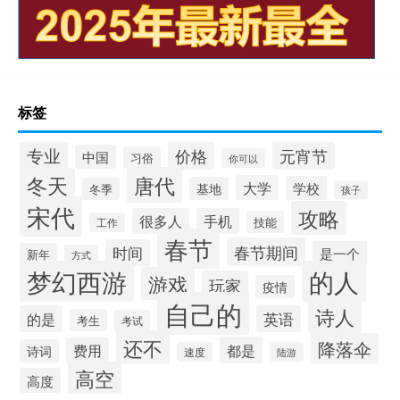
标签
专业
价格
元宵节
中国
习俗
你可以
唐代
冬天
大学
学校
基地
冬季
孩子
宋代
攻略
很多人
手机
技能
工作
春节
春节期间
时间
是一个
新年
方式
梦幻西游
的人
游戏
玩家
疫情
自己的
诗人
的是
英语
考生
考试
还不
降落伞
都是
费用
诗词
速度
陆游
高空
高度