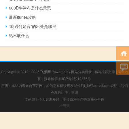
600D牛津布是什么意思
最新itunes攻略
“晚遇何足言”的出处是哪里
钻木取什么
Copyright © 2012 - 2026
飞猫网
Powered by
网站分类目录
|
精选推荐文章
|
网站地
图
|
疑难解答
桂ICP备05010876号
声明：本站内容来自互联网，如信息有错误可发邮件到f_fb#foxmail.com说明，我们
会及时纠正，谢谢
本站仅为个人兴趣爱好，不接盈利性广告及商业合作
小男孩