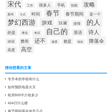
宋代
攻略
很多人
手机
技能
工作
春节
春节期间
时间
是一个
新年
方式
梦幻西游
的人
游戏
玩家
疫情
自己的
诗人
的是
英语
考生
考试
还不
降落伞
都是
费用
诗词
速度
陆游
高空
高度
猜你想看的文章
专升本的学校有什么
如何预防电器火灾
租房800中介收多少
404日什么梗
春节期间基金休市几点