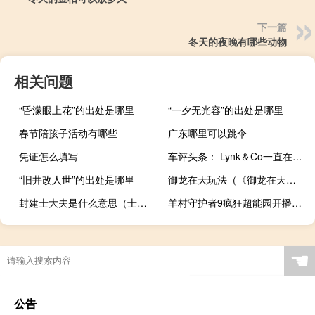
下一篇
冬天的夜晚有哪些动物
相关问题
“昏濛眼上花”的出处是哪里
“一夕无光容”的出处是哪里
春节陪孩子活动有哪些
广东哪里可以跳伞
凭证怎么填写
车评头条： Lynk＆Co一直在大声疾呼他们之间的差异以及他们在做事上的差异
“旧井改人世”的出处是哪里
御龙在天玩法（《御龙在天》御龙在天答题心得）
封建士大夫是什么意思（士大夫是什么意思）
羊村守护者9疯狂超能园开播时间 羊村守护者9疯狂超能营
☚
公告